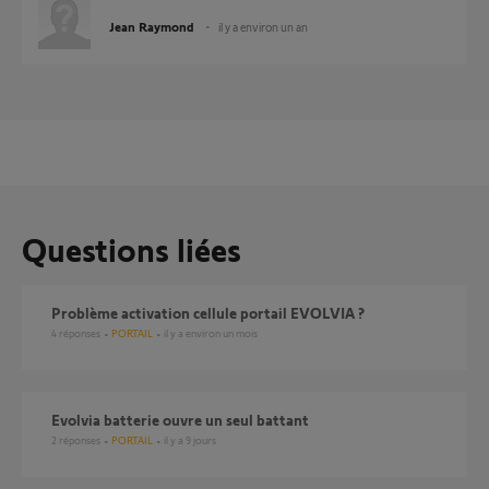
Jean Raymond
il y a environ un an
Questions liées
Problème activation cellule portail EVOLVIA ?
4
réponses
PORTAIL
il y a environ un mois
Evolvia batterie ouvre un seul battant
2
réponses
PORTAIL
il y a 9 jours