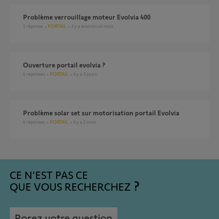
Problème verrouillage moteur Evolvia 400
1
réponse
PORTAIL
il y a environ un mois
ouverture portail evolvia ?
4
réponses
PORTAIL
il y a 3 jours
Problème solar set sur motorisation portail Evolvia
4
réponses
PORTAIL
il y a 2 mois
CE N'EST PAS CE
QUE VOUS RECHERCHEZ
Posez votre question