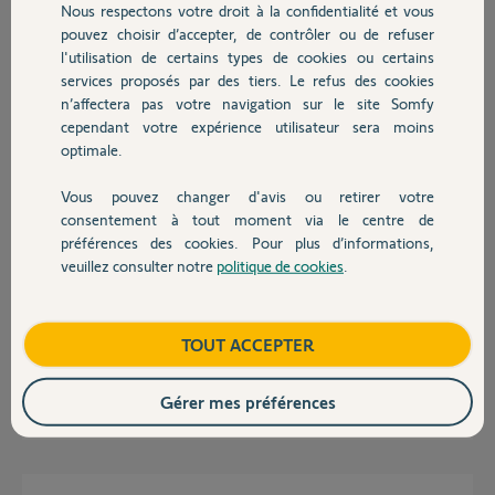
Nous respectons votre droit à la confidentialité et vous
Chauffage
pouvez choisir d’accepter, de contrôler ou de refuser
Jean Raymond
l'utilisation de certains types de cookies ou certains
il y a environ un an
services proposés par des tiers. Le refus des cookies
Autres produits
Participer au fil de discussion
n’affectera pas votre navigation sur le site Somfy
cependant votre expérience utilisateur sera moins
optimale.
Réponses
Vous pouvez changer d'avis ou retirer votre
Devis avec un pro
consentement à tout moment via le centre de
préférences des cookies. Pour plus d’informations,
Bonjour,
veuillez consulter notre
politique de cookies
.
Contact
Montrez des photos de votre boîtier et son câblage tel qu'il est en ce
moment.
Ne coupez pas les photos.
Boutique
TOUT ACCEPTER
Montrez aussi les étiquettes.
Gérer mes préférences
Richy C.
il y a environ un an