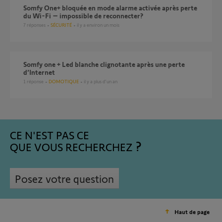
Somfy One+ bloquée en mode alarme activée après perte
du Wi-Fi – impossible de reconnecter?
7
réponses
SÉCURITÉ
il y a environ un mois
Somfy one + Led blanche clignotante après une perte
d’Internet
1
réponse
DOMOTIQUE
il y a plus d'un an
CE N'EST PAS CE
QUE VOUS RECHERCHEZ
Posez votre question
Haut de page