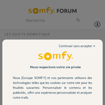
Particuliers
Professionnels
Forum
LES SUJETS DOMOTIQUE
Volet
One+ Led blanche haut clignote
Continuer sans accepter →
Bonjour,
Portail
J'essai d'installer une One+ mais malgres la tentative de reset 10s.et
même 30s je me retrouve en permanence avec la led (blanche) face
en haut qui clignote (quand détecte mouvement sonne une fois....)
Garage
Nous respectons votre vie privée
Impossible de changer de statuts malgres des pressions prolonges sur
Nous (Groupe SOMFY) et nos partenaires utilisons des
reset et set up
Sécurité
technologies telles que les cookies sur notre site pour les
Quelqu'un a une idée....
finalités suivantes: Personnaliser le contenu et les
publicités, offrir une expérience personnalisée et analyser
Domotique
Merci,
notre trafic.