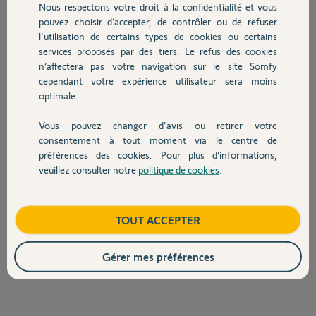
marc B.
Nous respectons votre droit à la confidentialité et vous
Chauffage
il y a environ un an
pouvez choisir d’accepter, de contrôler ou de refuser
Participer au fil de discussion
l'utilisation de certains types de cookies ou certains
services proposés par des tiers. Le refus des cookies
Autres produits
n’affectera pas votre navigation sur le site Somfy
cependant votre expérience utilisateur sera moins
Réponses
optimale.
Vous pouvez changer d'avis ou retirer votre
Devis avec un pro
consentement à tout moment via le centre de
Bonjour Marc,
préférences des cookies. Pour plus d’informations,
veuillez consulter notre
politique de cookies
.
Contact
Pouvez vous me communiquer le N° MAC de votre One+.
N° MAC
Boutique
TOUT ACCEPTER
Bonne journée.
Morgan F.
il y a environ un an
Gérer mes préférences