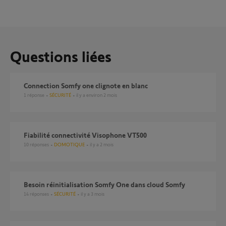
Questions liées
Connection Somfy one clignote en blanc
1
réponse
SÉCURITÉ
il y a environ 2 mois
Fiabilité connectivité Visophone VT500
10
réponses
DOMOTIQUE
il y a 2 mois
Besoin réinitialisation Somfy One dans cloud Somfy
14
réponses
SÉCURITÉ
il y a 3 mois