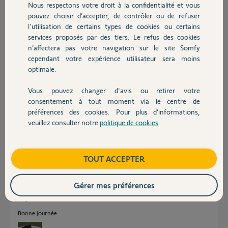
Nous respectons votre droit à la confidentialité et vous
Chauffage
Patrick
pouvez choisir d’accepter, de contrôler ou de refuser
l'utilisation de certains types de cookies ou certains
Merci,
services proposés par des tiers. Le refus des cookies
Autres produits
n’affectera pas votre navigation sur le site Somfy
Patrick
cependant votre expérience utilisateur sera moins
il y a environ un an
optimale.
Participer au fil de discussion
Vous pouvez changer d'avis ou retirer votre
Devis avec un pro
consentement à tout moment via le centre de
préférences des cookies. Pour plus d’informations,
Réponses
veuillez consulter notre
politique de cookies
.
Contact
C'est même bizarre que ca fonctionne vu que ce récepteur n'est pas pris
en charge par le kit connect ?
Boutique
TOUT ACCEPTER
L'appui sur stop est obligatoire puisque ce n'est pas une commande radio
mais un contact sec qui gère les fonctions.
Gérer mes préférences
Normalement vous ne devriez appuyer que sur stop = ouvrir, stop = stop,
stop = fermé.
Bonne journée