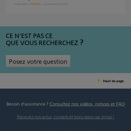
3
réponses
PORTAIL
il y a environ 2 mois
CE N'EST PAS CE
QUE VOUS RECHERCHEZ
Posez votre question
Haut de page
Besoin d’assistance ?
Consultez nos vidéos, notices et FAQ
Recevez nos actus, conseils et bons plans par email !