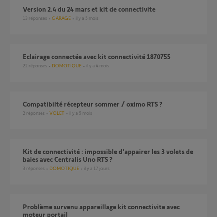
Version 2.4 du 24 mars et kit de connectivite
13
réponses
GARAGE
il y a 5 mois
Eclairage connectée avec kit connectivité 1870755
22
réponses
DOMOTIQUE
il y a 4 mois
Compatibilté récepteur sommer / oximo RTS ?
2
réponses
VOLET
il y a 5 mois
Kit de connectivité : impossible d’appairer les 3 volets de
baies avec Centralis Uno RTS ?
3
réponses
DOMOTIQUE
il y a 17 jours
problème survenu appareillage kit connectivite avec
moteur portail