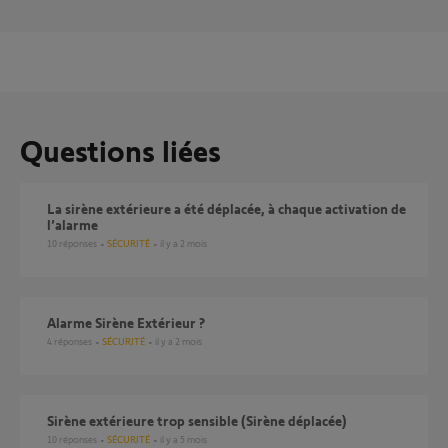
Questions liées
La sirène extérieure a été déplacée, à chaque activation de
l’alarme
10
réponses
SÉCURITÉ
il y a 2 mois
Alarme Sirène Extérieur ?
4
réponses
SÉCURITÉ
il y a 2 mois
Sirène extérieure trop sensible (Sirène déplacée)
10
réponses
SÉCURITÉ
il y a 5 mois