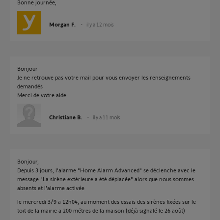
Bonne journée,
Morgan F.
il y a 12 mois
Bonjour
Je ne retrouve pas votre mail pour vous envoyer les renseignements
demandés
Merci de votre aide
Christiane B.
il y a 11 mois
Bonjour,
Depuis 3 jours, l'alarme "Home Alarm Advanced" se déclenche avec le
message "La sirène extérieure a été déplacée" alors que nous sommes
absents et l'alarme activée
le mercredi 3/9 a 12h04, au moment des essais des sirènes fixées sur le
toit de la mairie a 200 métres de la maison (déjà signalé le 26 août)