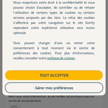
Nous respectons votre droit à la confidentialité et vous
Chauffage
il y a environ un an
pouvez choisir d’accepter, de contrôler ou de refuser
Participer au fil de discussion
l'utilisation de certains types de cookies ou certains
services proposés par des tiers. Le refus des cookies
Autres produits
n’affectera pas votre navigation sur le site Somfy
cependant votre expérience utilisateur sera moins
Réponses
optimale.
Vous pouvez changer d'avis ou retirer votre
Devis avec un pro
Bonjour Maurice,
consentement à tout moment via le centre de
préférences des cookies. Pour plus d’informations,
Le nécessaire a été effectué.
veuillez consulter notre
politique de cookies
.
Bonne journée.
Contact
Morgan F.
il y a environ un an
Boutique
TOUT ACCEPTER
Gérer mes préférences
Bonsoir
Merci pour votre intervention. Je vais vérifier ces prochains jours du
succès de vos ajustements.