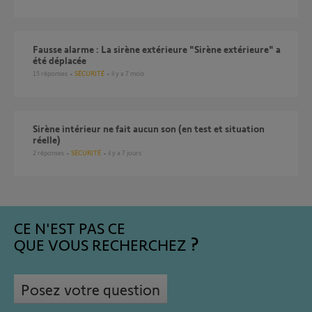
Fausse alarme : La sirène extérieure "Sirène extérieure" a
été déplacée
15
réponses
SÉCURITÉ
il y a 7 mois
Sirène intérieur ne fait aucun son (en test et situation
réelle)
2
réponses
SÉCURITÉ
il y a 7 jours
CE N'EST PAS CE
QUE VOUS RECHERCHEZ
Posez votre question