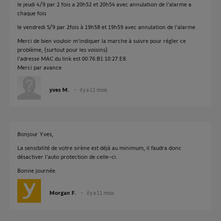
le jeudi 4/9 par 2 fois a 20h52 et 20h54 avec annulation de l'alarme a
chaque fois
le vendredi 5/9 par 2fois à 19h58 et 19h59 avec annulation de l'alarme
Merci de bien vouloir m'indiquer la marche à suivre pour régler ce
problème, (surtout pour les voisins)
l'adresse MAC du link est 00:76:B1:10:27:E8.
Merci par avance
yves M.
il y a 11 mois
Bonjour Yves,
La sensibilité de votre sirène est déjà au minimum, il faudra donc
désactiver l'auto protection de celle-ci.
Bonne journée.
Morgan F.
il y a 11 mois