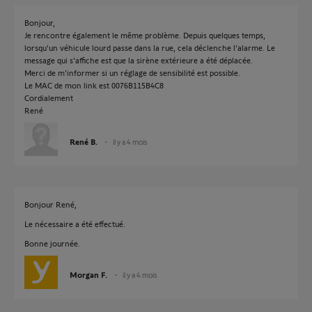
Bonjour,
Je rencontre également le même problème. Depuis quelques temps,
lorsqu'un véhicule lourd passe dans la rue, cela déclenche l'alarme. Le
message qui s'affiche est que la sirène extérieure a été déplacée.
Merci de m'informer si un réglage de sensibilité est possible.
Le MAC de mon link est 0076B115B4C8
Cordialement
René
René B.
il y a 4 mois
Bonjour René,
Le nécessaire a été effectué.
Bonne journée.
Morgan F.
il y a 4 mois