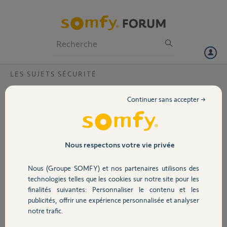
Particuliers
Professionnels
Forum
LES SUJETS SÉCURITÉ
Volet
Déplacement sirène extérieure avec alarme
Continuer sans accepter →
Bonjour à toutes et tous.
Portail
Je rencontre également depuis plusieurs jours et fréquemment le
problème lié au déplacement de ma sirène extérieure avec
déclenchement de l'alarme. Autoprotection désactivée en
Garage
Nous respectons votre vie privée
temporaire.
De plus je reçoit également une alarme de déplacement du clavier
Nous (Groupe SOMFY) et nos partenaires utilisons des
alors que celui-ci est fixé au mur.
Sécurité
technologies telles que les cookies sur notre site pour les
Merci de bien vouloir m'informer d'une action éventuelle à faire.
finalités suivantes: Personnaliser le contenu et les
MAC du Link advanced : 0076B1104974
publicités, offrir une expérience personnalisée et analyser
Bonne journée.
Domotique
notre trafic.
Maurice P.