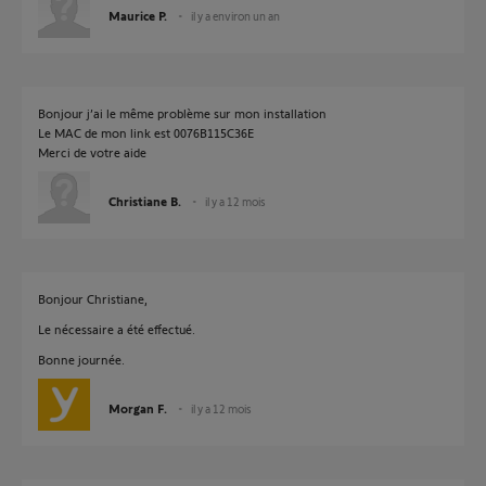
Maurice P.
il y a environ un an
Bonjour j’ai le même problème sur mon installation
Le MAC de mon link est 0076B115C36E
Merci de votre aide
Christiane B.
il y a 12 mois
Bonjour Christiane,
Le nécessaire a été effectué.
Bonne journée.
Morgan F.
il y a 12 mois