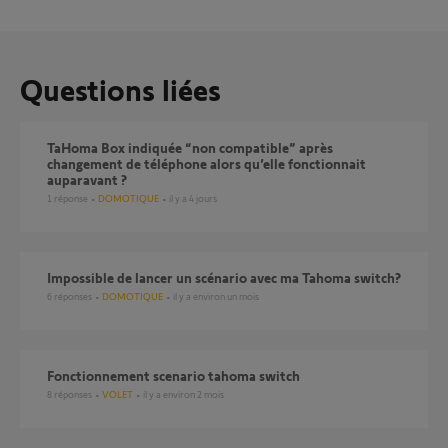
Questions liées
TaHoma Box indiquée “non compatible” après
changement de téléphone alors qu’elle fonctionnait
auparavant ?
1
réponse
DOMOTIQUE
il y a 4 jours
Impossible de lancer un scénario avec ma Tahoma switch?
6
réponses
DOMOTIQUE
il y a environ un mois
Fonctionnement scenario tahoma switch
8
réponses
VOLET
il y a environ 2 mois