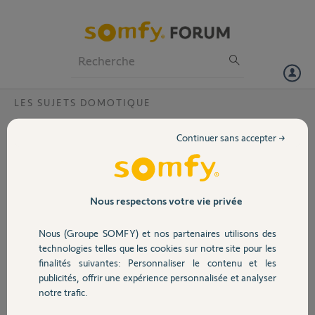
Particuliers
Professionnels
Forum
LES SUJETS DOMOTIQUE
Volet
TAHOMA BOX - Un scénario ne fonctionne
Continuer sans accepter →
pas
Portail
Bonjour,
Un scénario ne se lance pas via la fonction SMART.
Garage
Nous respectons votre vie privée
J'ai créé 2 scénario : 1 scénario Pluie pour rentrer mes stores, 1
scénario Soleil pour les déployer en fonction du capteur
Nous (Groupe SOMFY) et nos partenaires utilisons des
d'ensoleillement que j'ai.
Sécurité
technologies telles que les cookies sur notre site pour les
Le scénario Soleil fonctionne, le scénario Pluie ne se lance pas.
finalités suivantes: Personnaliser le contenu et les
Pouvez-vous m'aider svp ?
publicités, offrir une expérience personnalisée et analyser
Domotique
notre trafic.
Merci,