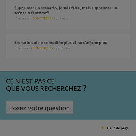
Supprimer un scénario, je sais faire, mais supprimer un
scénario fantôme?
16
réponses
DOMOTIQUE
il y a 3 mois
Scenario qui ne se modifie plus et ne s’affiche plus
16
réponses
DOMOTIQUE
il y a 20 jours
CE N'EST PAS CE
QUE VOUS RECHERCHEZ
Posez votre question
Haut de page