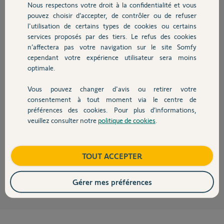
Nous respectons votre droit à la confidentialité et vous
Chauffage
Chris I.
pouvez choisir d’accepter, de contrôler ou de refuser
il y a 12 mois
l'utilisation de certains types de cookies ou certains
Participer au fil de discussion
services proposés par des tiers. Le refus des cookies
Autres produits
n’affectera pas votre navigation sur le site Somfy
cependant votre expérience utilisateur sera moins
optimale.
Réponses
Vous pouvez changer d'avis ou retirer votre
Devis avec un pro
consentement à tout moment via le centre de
Bonjour
préférences des cookies. Pour plus d’informations,
Ne multipliez pas les posts vous ralentissez le traitement par les Yellos de
veuillez consulter notre
politique de cookies
.
somfy
Contact
https://forum.somfy.fr/questions/3630593-tahoma-box-scenario-
fonctionne
Boutique
TOUT ACCEPTER
JACKY M.
il y a 12 mois
Gérer mes préférences