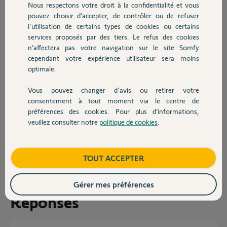
malheureusement ça fonctionne bien que même au minimum en cas
Nous respectons votre droit à la confidentialité et vous
Chauffage
de grand vent à l ouverture le portail peine à s’ouvrir on s’aperçoit que
pouvez choisir d’accepter, de contrôler ou de refuser
ça tire beaucoup. Je profite de ce message pour vous dire aussi que
l'utilisation de certains types de cookies ou certains
nous avons l’antenne livrée avec le moteur et que malgré ça le
services proposés par des tiers. Le refus des cookies
Autres produits
déclenchement de l’ouverture à distance fonctionne à l’arrivée
n’affectera pas votre navigation sur le site Somfy
devant le portail pas avant. Je vous remercie par avance pour votre
cependant votre expérience utilisateur sera moins
réponse .
optimale.
Cordialement
Vous pouvez changer d'avis ou retirer votre
Sandrine
Devis avec un pro
consentement à tout moment via le centre de
préférences des cookies. Pour plus d’informations,
Merci,
veuillez consulter notre
politique de cookies
.
Contact
Sandrine D.
il y a 11 mois
Boutique
Participer au fil de discussion
TOUT ACCEPTER
Gérer mes préférences
Réponses