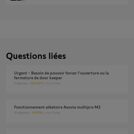
Questions liées
Urgent - Besoin de pouvoir forcer l'ouverture ou la
fermeture de door keeper
8
réponses
SÉCURITÉ
il y a 3 mois
fonctionnement aléatoire Axovia multipro M2
26
réponses
PORTAIL
il y a 7 mois