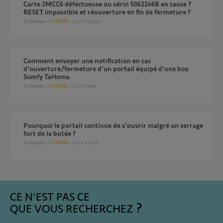
Carte 2MCC6 défectueuse ou vérin 5062146B en cause ?
RESET impossible et réouverture en fin de fermeture ?
5
réponses
PORTAIL
il y a 16 jours
Comment envoyer une notification en cas
d'ouverture/fermeture d'un portail équipé d'une box
Somfy TaHoma
1
réponse
PORTAIL
il y a 4 mois
Pourquoi le portail continue de s'ouvrir malgré un serrage
fort de la butée ?
6
réponses
PORTAIL
il y a 3 mois
CE N'EST PAS CE
QUE VOUS RECHERCHEZ