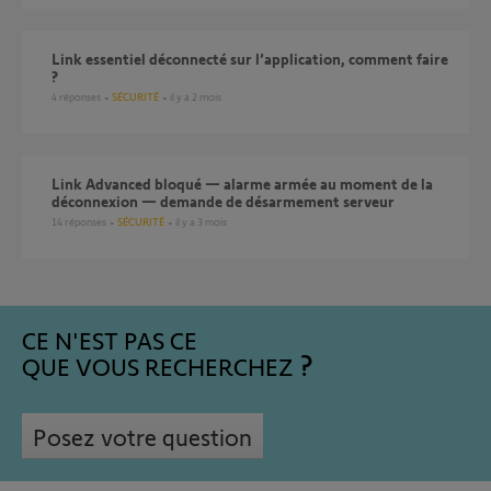
Link essentiel déconnecté sur l’application, comment faire
?
4
réponses
SÉCURITÉ
il y a 2 mois
Link Advanced bloqué — alarme armée au moment de la
déconnexion — demande de désarmement serveur
14
réponses
SÉCURITÉ
il y a 3 mois
CE N'EST PAS CE
QUE VOUS RECHERCHEZ
Posez votre question