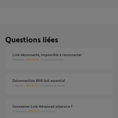
Questions liées
Link déconnecté, impossible à reconnecter
7
réponses
SÉCURITÉ
il y a environ un mois
Déconnection Wifi link essential
1
réponse
SÉCURITÉ
il y a environ 22 heures
Connexion Link Advanced aléatoire ?
14
réponses
SÉCURITÉ
il y a 5 jours