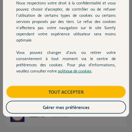
en informatique
Nous respectons votre droit à la confidentialité et vous
Chauffage
Merci d'avance pour votre aide
pouvez choisir d’accepter, de contrôler ou de refuser
l'utilisation de certains types de cookies ou certains
Merci,
services proposés par des tiers. Le refus des cookies
Autres produits
n’affectera pas votre navigation sur le site Somfy
sylvie G.
cependant votre expérience utilisateur sera moins
il y a 11 mois
optimale.
Participer au fil de discussion
Vous pouvez changer d'avis ou retirer votre
Devis avec un pro
consentement à tout moment via le centre de
préférences des cookies. Pour plus d’informations,
Réponses
veuillez consulter notre
politique de cookies
.
Contact
Bonjour Sylvie
Boutique
TOUT ACCEPTER
Il n'y a que le badge qui puisse désactiver l'alarme sans internet.
Pour la durée de piles, il faut la changer tous les ans.
Gérer mes préférences
JACKY M.
il y a 11 mois