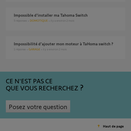
Impossible d'installer ma Tahoma Switch
5
réponses
DOMOTIQUE
il y a environ 2 mois
Impossibilité d’ajouter mon moteur à TaHoma switch ?
1
réponse
GARAGE
il y a environ 2 mois
CE N'EST PAS CE
QUE VOUS RECHERCHEZ
Posez votre question
Haut de page