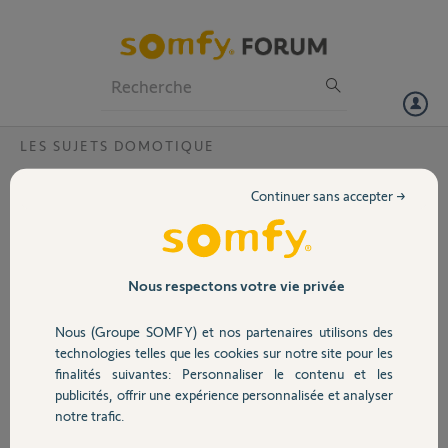
Particuliers
Professionnels
Forum
LES SUJETS DOMOTIQUE
Volet
Impossible d'ajouter mon Elixio à la
Continuer sans accepter →
Tahoma Switch ?
Portail
Bonjour,
J'ai un moteur Elixio et la Tahoma Switch ne le
Garage
Nous respectons votre vie privée
detecte pas. Voiciu en PJ une photo des diodes
lors de la recherche.
Nous (Groupe SOMFY) et nos partenaires utilisons des
Est ce correct?
Sécurité
technologies telles que les cookies sur notre site pour les
Comment savoir pourquoi l'ajout ne se fait pas ?
finalités suivantes: Personnaliser le contenu et les
publicités, offrir une expérience personnalisée et analyser
Merci,
Domotique
notre trafic.