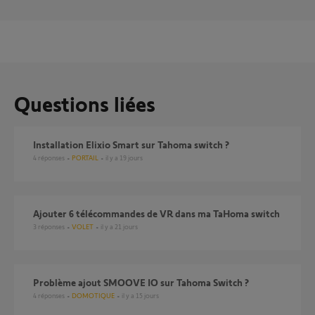
Questions liées
Installation Elixio Smart sur Tahoma switch ?
4
réponses
PORTAIL
il y a 19 jours
Ajouter 6 télécommandes de VR dans ma TaHoma switch
3
réponses
VOLET
il y a 21 jours
Problème ajout SMOOVE IO sur Tahoma Switch ?
4
réponses
DOMOTIQUE
il y a 15 jours