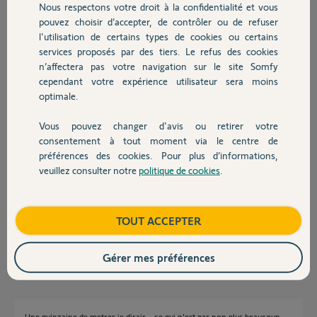
Nous respectons votre droit à la confidentialité et vous
Chauffage
pouvez choisir d’accepter, de contrôler ou de refuser
l'utilisation de certains types de cookies ou certains
Sébastien S.
services proposés par des tiers. Le refus des cookies
Autres produits
il y a 10 mois
n’affectera pas votre navigation sur le site Somfy
Participer au fil de discussion
cependant votre expérience utilisateur sera moins
optimale.
Vous pouvez changer d'avis ou retirer votre
Réponses
Devis avec un pro
consentement à tout moment via le centre de
préférences des cookies. Pour plus d’informations,
veuillez consulter notre
politique de cookies
.
Contact
Bonjour Sébastien
Quelle distance entre le moteur et la Switch ?
Boutique
TOUT ACCEPTER
Si vous êtes trop loin ça ne fonctionnera pas.
JACKY M.
il y a 10 mois
Gérer mes préférences
Une quinzaine de metres je dirais... ce qui n'est pas non plus beaucoup...