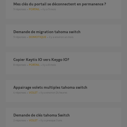
Mes clés du portail se déconnectent en permanence ?
9
réponses
PORTAIL
il y a 9 mois
Demande de migration tahoma switch
9
réponses
DOMOTIQUE
il y a environ un mois
Copier Keytis IO vers Keygo IO?
8
réponses
PORTAIL
il y a 8 mois
Appairage volets multiples tahoma switch
4
réponses
VOLET
il y a environ 24 heures
demande de clés tahoma Switch
2
réponses
VOLET
il y a presque 3 ans