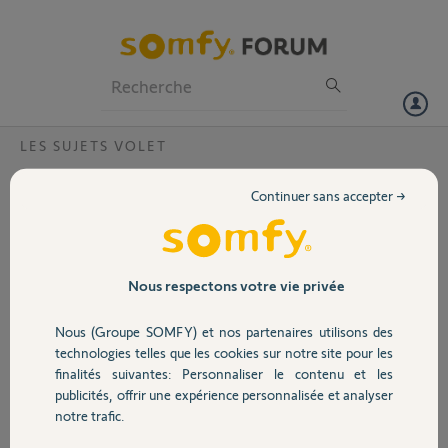
Particuliers
Professionnels
Forum
LES SUJETS VOLET
Volet
Demande de clés !
Continuer sans accepter →
Bonjour, lors de l’installation de volet roulant électrique Somfy sur
Portail
mon téléphone portable, les cinq premiers moteurs n’ont posé aucun
problème. Par contre sur le sixième, on me demande d’aller
rechercher une clé, je possède une TaHoma V2, pouvez-vous m’aider
Garage
Nous respectons votre vie privée
? Cordialement.
Nous (Groupe SOMFY) et nos partenaires utilisons des
Merci,
Sécurité
technologies telles que les cookies sur notre site pour les
finalités suivantes: Personnaliser le contenu et les
Patrick M.
publicités, offrir une expérience personnalisée et analyser
Domotique
il y a 10 mois
notre trafic.
Participer au fil de discussion