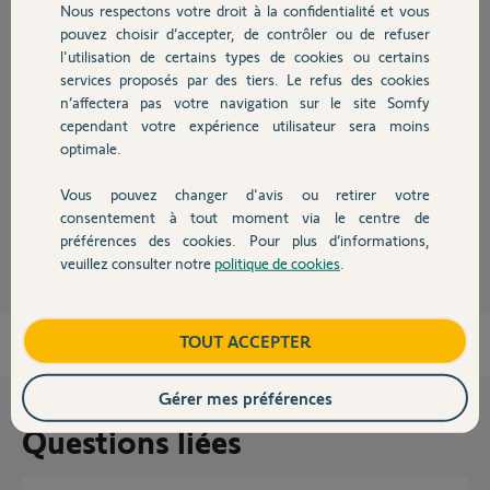
Nous respectons votre droit à la confidentialité et vous
Chauffage
pouvez choisir d’accepter, de contrôler ou de refuser
l'utilisation de certains types de cookies ou certains
Réponses
services proposés par des tiers. Le refus des cookies
Autres produits
n’affectera pas votre navigation sur le site Somfy
cependant votre expérience utilisateur sera moins
Bonjour
optimale.
Est-ce que toutes vos motorisations sont en io ?
Vous pouvez changer d'avis ou retirer votre
Devis avec un pro
consentement à tout moment via le centre de
Jean-Luc B.
il y a 10 mois
préférences des cookies. Pour plus d’informations,
veuillez consulter notre
politique de cookies
.
Contact
Boutique
TOUT ACCEPTER
Gérer mes préférences
Questions liées