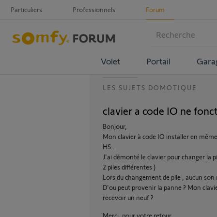
Particuliers
Professionnels
Forum
Volet
Portail
Gara
LES SUJETS DOMOTIQUE
clavier a code IO ne fonc
Bonjour,
Mon clavier à code IO installer en même
HS .
J'ai démonté le clavier pour changer la pi
2 piles différentes )
Lors du changement de pile , aucun son n
D'ou peut provenir la panne ? Mon clavie
recevoir un neuf ?
Merci, pour votre retour .