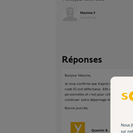
Maxime F.
il y a 10 mois
Réponses
Bonjour Maxime,
Je vous confirme que d'après ce que vous nous
code IO soit défectueux. Afin de gérer votre 
personnelles et c'est pour cette raison que 
continuer votre dépannage en privé.
Bonne journée,
Nous (
Quentin B.
il y a 10 mois
sur not