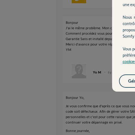
une exp
Nous r
Bonjour
contrô
J'ai le même problème. Mon clavier ne foncti
propos
Comment procédez vous pour la prise en char
Somfy 
Garantie 5ans et installé depuis 2 ans.
Merci d'avance pour votre réponse
Vous p
YM
préfér
cookie
Yo M
il y a 2 mois
Gér
Bonjour Yo,
Je vous confirme que d'après ce que vous nous
code soit défectueux. Afin de gérer votre SAV
personnelles et c'est pour cette raison que 
continuer votre dépannage en privé.
Bonne journée,