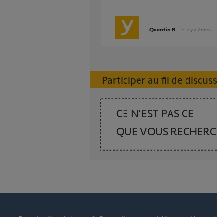
Quentin B.
il y a 2 mois
Participer au fil de discus
CE N'EST PAS CE
QUE VOUS RECHER