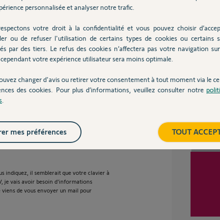
érience personnalisée et analyser notre trafic.
espectons votre droit à la confidentialité et vous pouvez choisir d’accep
ler ou de refuser l'utilisation de certains types de cookies ou certains s
onne pas malgré avoir changer 2 fois de piles.
Inter
és par des tiers. Le refus des cookies n’affectera pas votre navigation sur 
ge de cet élément défaillant.
cependant votre expérience utilisateur sera moins optimale.
ouvez changer d'avis ou retirer votre consentement à tout moment via le ce
ences des cookies. Pour plus d’informations, veuillez consulter notre
poli
s
.
er mes préférences
TOUT ACCEP
 indiquez, il semblerait que votre clavier à
, je vais avoir besoin d'informations
je viens de vous envoyer un mail pour