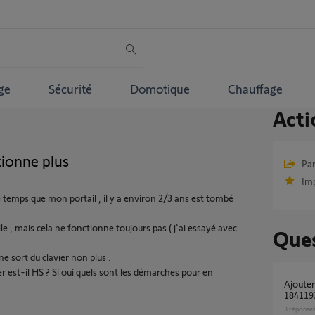
ge
Sécurité
Domotique
Chauffage
Acti
tionne plus
Par
Im
 temps que mon portail , il y a environ 2/3 ans est tombé
le , mais cela ne fonctionne toujours pas ( j'ai essayé avec
Ques
e sort du clavier non plus .
r est-il HS ? Si oui quels sont les démarches pour en
Ajouter Clavier à code métal io Somfy
1841193
3
réponse