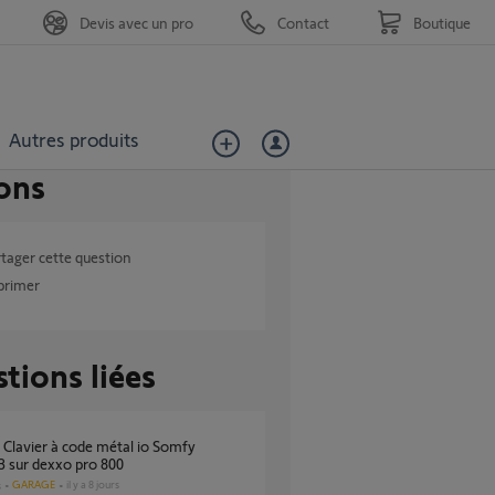
Devis avec un pro
Contact
Boutique
Autres produits
ons
tager cette question
primer
tions liées
 sur dexxo pro 800
GARAGE
il y a 8 jours
s