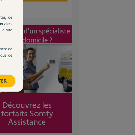
ter, de
ervices
vention d'un spécialiste
le site
à mon domicile ?
ntre de
tique de
TER
Découvrez les
forfaits Somfy
Assistance