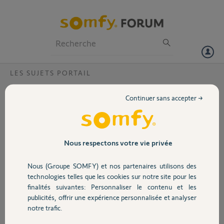
Particuliers
Professionnels
Forum
LES SUJETS PORTAIL
Volet
Raccordement Flash boitier EXAVIA (7-8-
Continuer sans accepter →
9)
Portail
Bonjour,
Le raccordement du flash
Garage
fourni en KIT donne les
Nous respectons votre vie privée
bornes 8(-) et 9(*) qui
sont en mode clignotant
Nous (Groupe SOMFY) et nos partenaires utilisons des
Sécurité
maximum 10 W.
technologies telles que les cookies sur notre site pour les
Pour une question de sécurité je dois rajouter un deuxième flash
finalités suivantes: Personnaliser le contenu et les
impérativement, je me suis aperçu que lorsque le portail est en
publicités, offrir une expérience personnalisée et analyser
Domotique
mouvement la borne 7 (-) et la 9(+) donnaient un 24 V permanent,
notre trafic.
puis-je utiliser cette combinaison pour le 2"eme flash ?
Je suppose que les 10 W au total restent d'actualité en additionnant