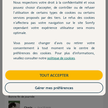
Nous respectons votre droit à la confidentialité et vous
Chauffage
les deux flash, soit 400 mA ?
pouvez choisir d’accepter, de contrôler ou de refuser
l'utilisation de certains types de cookies ou certains
Merci,
services proposés par des tiers. Le refus des cookies
Autres produits
n’affectera pas votre navigation sur le site Somfy
Norbert
cependant votre expérience utilisateur sera moins
il y a 10 mois
optimale.
Participer au fil de discussion
Vous pouvez changer d'avis ou retirer votre
Devis avec un pro
consentement à tout moment via le centre de
préférences des cookies. Pour plus d’informations,
Réponses
veuillez consulter notre
politique de cookies
.
Contact
La puissance maxi à la sortie flash est de 15w.
Donc, 2 ampoules 10w c'est trop et 2 leds 10w c'est encore pire (P = x3
Boutique
TOUT ACCEPTER
en crète).
Si boitier en cour de garantie je vous déconseille vivement la pose d'un
Gérer mes préférences
second flash.
Bonne fin de journée
Charly
il y a 10 mois