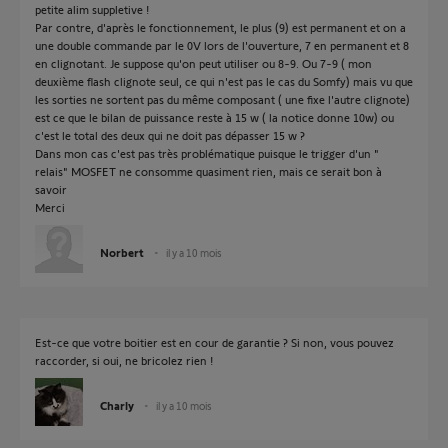
petite alim suppletive !
Par contre, d'après le fonctionnement, le plus (9) est permanent et on a
une double commande par le 0V lors de l'ouverture, 7 en permanent et 8
en clignotant. Je suppose qu'on peut utiliser ou 8-9. Ou 7-9 ( mon
deuxième flash clignote seul, ce qui n'est pas le cas du Somfy) mais vu que
les sorties ne sortent pas du même composant ( une fixe l'autre clignote)
est ce que le bilan de puissance reste à 15 w ( la notice donne 10w) ou
c'est le total des deux qui ne doit pas dépasser 15 w ?
Dans mon cas c'est pas très problématique puisque le trigger d'un "
relais" MOSFET ne consomme quasiment rien, mais ce serait bon à
savoir
Merci
Norbert
il y a 10 mois
Est-ce que votre boitier est en cour de garantie ? Si non, vous pouvez
raccorder, si oui, ne bricolez rien !
Charly
il y a 10 mois