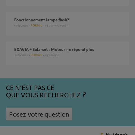
Fonctionnement lampe flash?
4
réponses
PORTAIL
il y a environ un an
EXAVIA + Solarset : Moteur ne répond plus
3
réponses
PORTAIL
il y a 6 mois
CE N'EST PAS CE
QUE VOUS RECHERCHEZ
Posez votre question
Haut de page