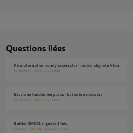
Questions liées
Pb motorisation somfy exavia star : boîtier clignote 4 fois
10
réponses
PORTAIL
il y a 6 mois
Exavia ne fonctionne pas sur batterie de secours
10
réponses
PORTAIL
il y a 6 mois
Boitier 2MCC6 clignote 3 fois
4
réponses
PORTAIL
il y a environ un mois