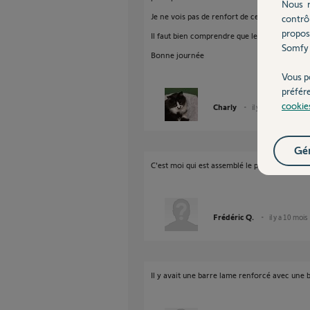
Nous r
Je ne vois pas de renfort de ce type ?
contrô
propos
Il faut bien comprendre que le moteur fait son 
Somfy 
Bonne journée
Vous p
préfér
cookie
Charly
il y a 10 mois
Gér
C'est moi qui est assemblé le portail acheté e
Frédéric Q.
il y a 10 mois
Il y avait une barre lame renforcé avec une b