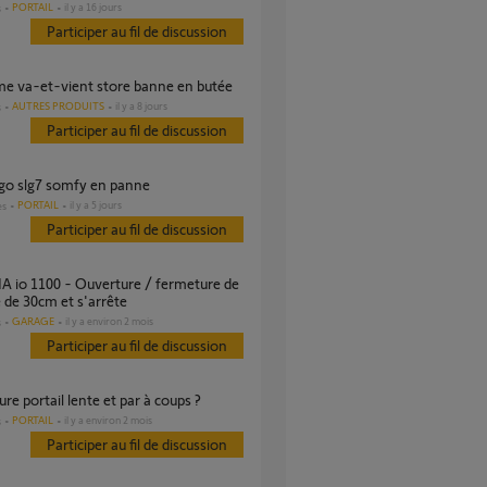
PORTAIL
il y a 16 jours
s
Participer au fil de discussion
ème va-et-vient store banne en butée
AUTRES PRODUITS
il y a 8 jours
s
Participer au fil de discussion
l go slg7 somfy en panne
PORTAIL
il y a 5 jours
es
Participer au fil de discussion
e de 30cm et s'arrête
GARAGE
il y a environ 2 mois
s
Participer au fil de discussion
ure portail lente et par à coups ?
PORTAIL
il y a environ 2 mois
s
Participer au fil de discussion