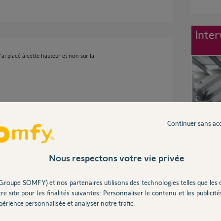
Inter
j'ai placé à cette hauteur et non sur la
Continuer sans ac
 l'intérieur d'une traverse.
ression du vérin, cela indique bien qu'elle est
Nous respectons votre vie privée
otre portail ?
 l'endroit d'insertion du renfort; si non
Groupe SOMFY) et nos partenaires utilisons des technologies telles que les 
re site pour les finalités suivantes: Personnaliser le contenu et les publicités
bligatoirement des canons internes pour éviter
érience personnalisée et analyser notre trafic.
wich de tailles suffisantes et fixés au minimum