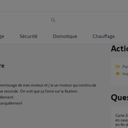
ge
Sécurité
Domotique
Chauffage
Acti
re
Par
Im
prentissage de mes moteur et j'ai un moteur qui continu de
e seconde. On voit que ça force sur la fixation.
Ques
illement.
tranquillement
Carte 2MCC6 défectueuse ou vérin 5062146B
en caus
en fin 