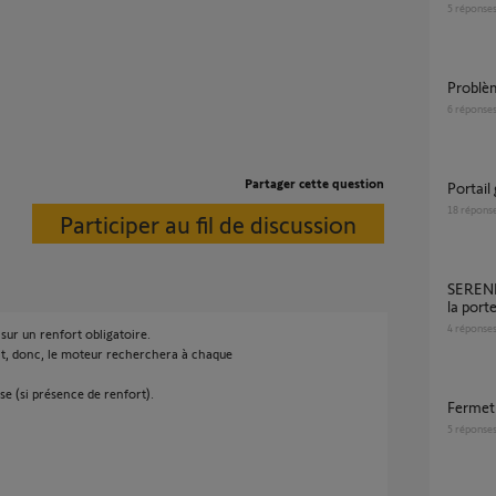
5
réponse
Probl
6
réponse
Partager cette question
Portai
18
répons
Participer au fil de discussion
SERENIA io 1100 - Ouverture / fermeture de
la port
4
réponse
 sur un renfort obligatoire.
ant, donc, le moteur recherchera à chaque
sse (si présence de renfort).
Fermet
5
réponse