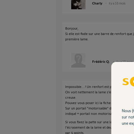
Charly
il y a 10 mois
Bonjour,
Si elle est fixée sur une barre de renfort que 
première lame.
Frédéric Q.
il y a 10 mois
Impossible....! Un renfort est placé en usine à
On voit nettement la lame s'enfoncer par la p
creuse.
Pouvez vous poser ici la fiche technique de v
Sur un portail "motorisable" doit être indiqué
Nous (
indiqué = portail non motorisable.
sur not
Si vous fixez la patte sur une lame il faut o
une exp
l'écrasement de la lame et deux renforts sand
par 4 points.