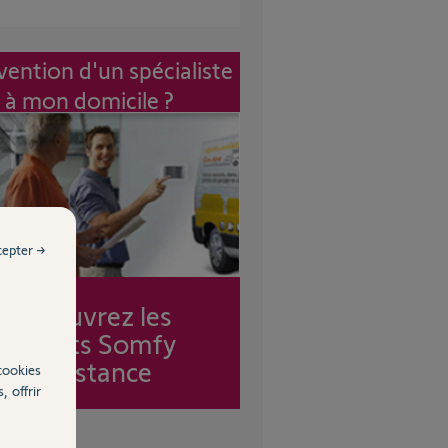
vention d'un spécialiste
à mon domicile ?
cepter →
Découvrez les
forfaits Somfy
Assistance
cookies
, offrir