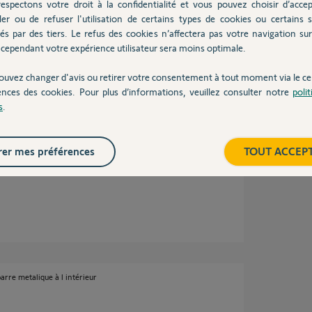
espectons votre droit à la confidentialité et vous pouvez choisir d’accep
ler ou de refuser l'utilisation de certains types de cookies ou certains s
és par des tiers. Le refus des cookies n’affectera pas votre navigation sur 
boulot, il faut aussi que le portail soit adapté.
cependant votre expérience utilisateur sera moins optimale.
ouvez changer d'avis ou retirer votre consentement à tout moment via le ce
ences des cookies. Pour plus d’informations, veuillez consulter notre
poli
s
.
er mes préférences
TOUT ACCEP
n kit.
arre metalique à l intérieur