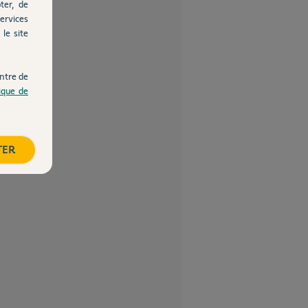
ter, de
ervices
le site
ntre de
tique de
TER