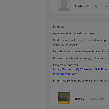
Frédéric Q.
il y a 10 mois
Bonjour,
Apparemment mauvais montage !
C'est normal qu'il force, la procédure de pos
n'est pas respectée.
La noix du vérin ne semble pas être en fin de
Revoyez la notice de montage, il faudra cert
Et faites ce contrôle :
https://forum.somfy.fr/questions/894511-s
intempestives-verin
En fermeture, le point de force de fin de fer
Richy C.
il y a 10 mois