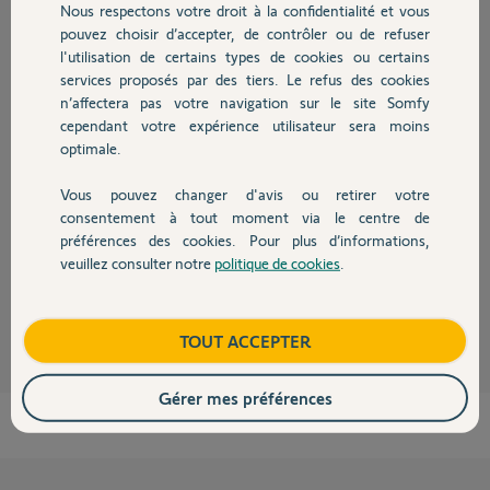
Nous respectons votre droit à la confidentialité et vous
Chauffage
pouvez choisir d’accepter, de contrôler ou de refuser
l'utilisation de certains types de cookies ou certains
Réponses
services proposés par des tiers. Le refus des cookies
Autres produits
n’affectera pas votre navigation sur le site Somfy
cependant votre expérience utilisateur sera moins
https://boutique.somfy.fr/capteur-de-soleil-exterieur.html
optimale.
https://boutique.somfy.fr/capteur-ensoleillement-et-tempe...
Par l'un de ces deux modèles.
Vous pouvez changer d'avis ou retirer votre
Devis avec un pro
consentement à tout moment via le centre de
Notez bien qu'un capteur de soleil ne peut être que extérieur.
préférences des cookies. Pour plus d’informations,
Bonne soirée
veuillez consulter notre
politique de cookies
.
Contact
Charly
il y a 10 mois
Boutique
TOUT ACCEPTER
Gérer mes préférences