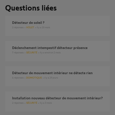
Questions liées
détecteur de soleil ?
2
réponses
VOLET
il y a 10 mois
déclenchement intempestif détecteur présence
7
réponses
SÉCURITÉ
il y a environ 2 mois
Détecteur de mouvement intérieur ne détecte rien
4
réponses
DOMOTIQUE
il y a 29 jours
installation nouveau détecteur de mouvement intérieur?
2
réponses
SÉCURITÉ
il y a 3 mois