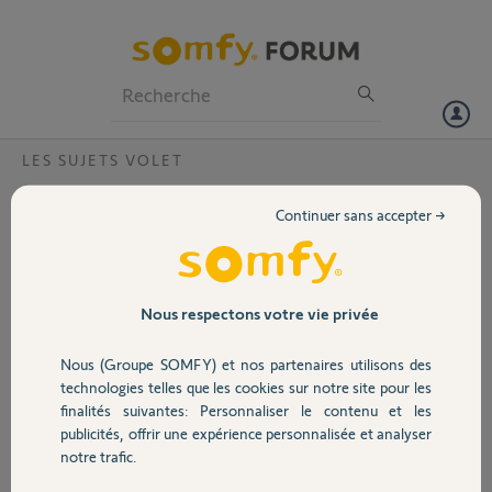
Particuliers
Professionnels
Forum
LES SUJETS VOLET
Volet
détecteur de soleil intérieur ?
Continuer sans accepter →
Bonjour,
Portail
Les détecteurs de soleil intérieurs sans fil pour volets roulants ne
fonctionnent plus.
Garage
Nous respectons votre vie privée
Le site dit matériel obsolète ?
Par quoi le remplacer ?
Nous (Groupe SOMFY) et nos partenaires utilisons des
Merci.
Sécurité
technologies telles que les cookies sur notre site pour les
finalités suivantes: Personnaliser le contenu et les
Gérard Martine C.
publicités, offrir une expérience personnalisée et analyser
Domotique
il y a 10 mois
notre trafic.
Participer au fil de discussion