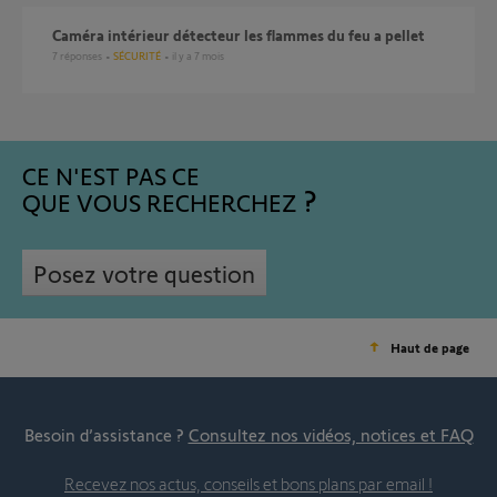
Caméra intérieur détecteur les flammes du feu a pellet
7
réponses
SÉCURITÉ
il y a 7 mois
CE N'EST PAS CE
QUE VOUS RECHERCHEZ
Posez votre question
Haut de page
Besoin d’assistance ?
Consultez nos vidéos, notices et FAQ
Recevez nos actus, conseils et bons plans par email !