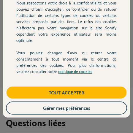
Nous respectons votre droit à la confidentialité et vous
Chauffage
pouvez choisir d’accepter, de contrôler ou de refuser
Réponses
l'utilisation de certains types de cookies ou certains
services proposés par des tiers. Le refus des cookies
Autres produits
n’affectera pas votre navigation sur le site Somfy
Merci de ne pas multiplier les posts pour la même problématique.
cependant votre expérience utilisateur sera moins
Et merci de répondre aux questions ici
optimale.
https://forum.somfy.fr/questions/3654529-volet-roulant-descend-30-
cm
Vous pouvez changer d'avis ou retirer votre
Devis avec un pro
consentement à tout moment via le centre de
Charly
il y a 10 mois
préférences des cookies. Pour plus d’informations,
veuillez consulter notre
politique de cookies
.
Contact
Boutique
TOUT ACCEPTER
Gérer mes préférences
Questions liées