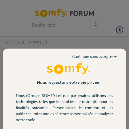
Particuliers
Professionnels
Forum
LES SUJETS VOLET
Volet
Pourquoi mon volet descend que de 30cm
Continuer sans accepter →
?
Portail
Bonjour,
Mon volet descend que de 30 cm pour une baie, vitrée c’est un volet
Garage
filaire à butée automatique, comment je peux résoudre ce problème ?
Nous respectons votre vie privée
Merci,
Nous (Groupe SOMFY) et nos partenaires utilisons des
Sécurité
technologies telles que les cookies sur notre site pour les
mathis
finalités suivantes: Personnaliser le contenu et les
il y a 10 mois
publicités, offrir une expérience personnalisée et analyser
Domotique
Participer au fil de discussion
notre trafic.