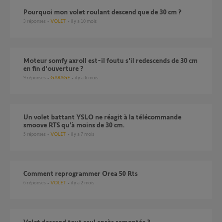
Pourquoi mon volet roulant descend que de 30 cm ?
3
réponses
VOLET
il y a 10 mois
moteur somfy axroll est-il foutu s'il redescends de 30 cm
en fin d'ouverture ?
9
réponses
GARAGE
il y a 6 mois
Un volet battant YSLO ne réagit à la télécommande
smoove RTS qu'à moins de 30 cm.
5
réponses
VOLET
il y a 7 mois
comment reprogrammer Orea 50 Rts
6
réponses
VOLET
il y a 2 mois
Volet descend tout seul après remontée ?