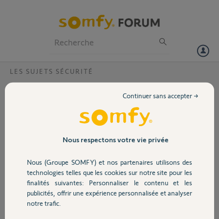
Particuliers
Professionnels
Forum
LES SUJETS SÉCURITÉ
Volet
Pb scénario activation de l’alarme Somfy
Continuer sans accepter →
avec box TaHoma
Portail
Bonjour,
Depuis plusieurs semaines, le scénario d’activation de l’alarme Somfy
Garage
avec ma box, TaHoma ne fonctionne plus. J’ai eu beau désinstaller
Nous respectons votre vie privée
réinstaller refaire l’appairage entre l’alarme et la box, toujours pas de
fonctionnement à ce jour.
Nous (Groupe SOMFY) et nos partenaires utilisons des
Sécurité
technologies telles que les cookies sur notre site pour les
Merci,
finalités suivantes: Personnaliser le contenu et les
publicités, offrir une expérience personnalisée et analyser
Domotique
ANTOINE G.
notre trafic.
il y a 10 mois