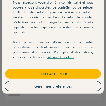
Participer au fil de discussion
Nous respectons votre droit à la confidentialité et vous
Chauffage
pouvez choisir d’accepter, de contrôler ou de refuser
l'utilisation de certains types de cookies ou certains
services proposés par des tiers. Le refus des cookies
Autres produits
Réponses
n’affectera pas votre navigation sur le site Somfy
cependant votre expérience utilisateur sera moins
optimale.
Bonjour
Vous pouvez changer d'avis ou retirer votre
Quelle alarme ? Quel boitier TaHoma ? Donnez des références.
Devis avec un pro
consentement à tout moment via le centre de
Bonne journée !
préférences des cookies. Pour plus d’informations,
veuillez consulter notre
politique de cookies
.
Contact
Jean-Luc B.
il y a 10 mois
Boutique
TOUT ACCEPTER
Il s’agit d’une alarme Somfy et d’une TaHoma switch
Gérer mes préférences
ANTOINE G.
il y a 10 mois