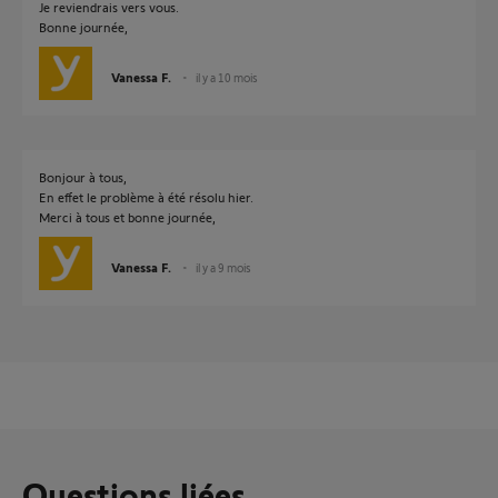
Je reviendrais vers vous.
Bonne journée,
Vanessa F.
il y a 10 mois
Bonjour à tous,
En effet le problème à été résolu hier.
Merci à tous et bonne journée,
Vanessa F.
il y a 9 mois
Questions liées