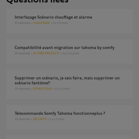
Interfaçage Scénario chauffage et alarme
21
réponses
CHAUFFAGE
il y a 8 mois
compatibilité avant migration sur tahoma by somfy
20
réponses
AUTRES PRODUITS
il y a 11 jours
Supprimer un scénario, je sais faire, mais supprimer un
scénario fantôme?
16
réponses
DOMOTIQUE
il y a 3 mois
Telecommande Somfy Tahoma fonctionneplus ?
20
réponses
SÉCURITÉ
il y a 3 mois