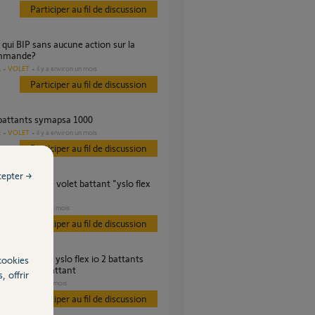
Participer au fil de discussion
mmande?
VOLET
il y a environ un mois
s
Participer au fil de discussion
 battants symapsa 1000
VOLET
il y a environ un mois
s
Participer au fil de discussion
cepter →
"
VOLET
il y a 5 mois
s
Participer au fil de discussion
cookies
volet 1 seul battant
, offrir
VOLET
il y a 9 mois
Participer au fil de discussion