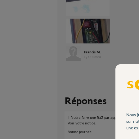
Francis M.
il y a 10 mois
Réponses
Nous (
Il faudra faire une RàZ par appui long sur bo
sur not
Voir votre notice.
une exp
Bonne journée