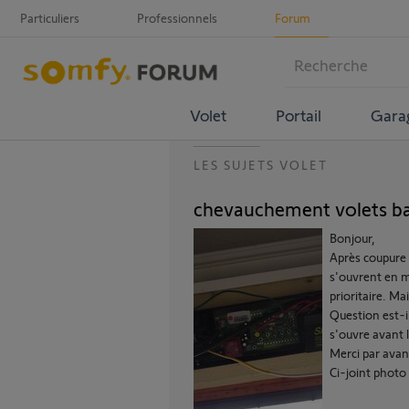
Particuliers
Professionnels
Forum
Volet
Portail
Gara
LES SUJETS VOLET
chevauchement volets ba
Bonjour,
Après coupure 
s'ouvrent en m
prioritaire. Ma
Question est-il
s'ouvre avant l
Merci par ava
Ci-joint photo 