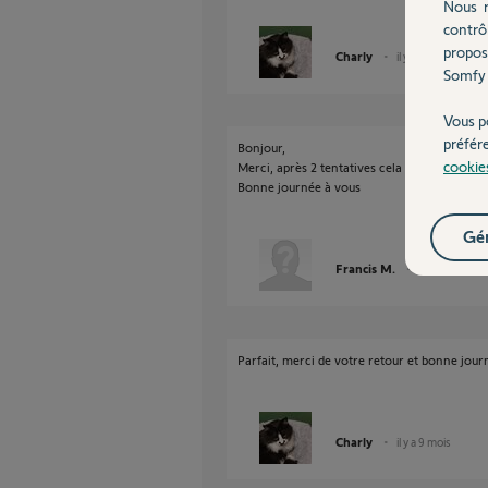
Nous r
contrô
propos
Charly
il y a 10 mois
Somfy 
Vous p
préfér
Bonjour,
cookie
Merci, après 2 tentatives cela a fonctionné.
Bonne journée à vous
Gér
Francis M.
il y a 9 mois
Parfait, merci de votre retour et bonne jou
Charly
il y a 9 mois