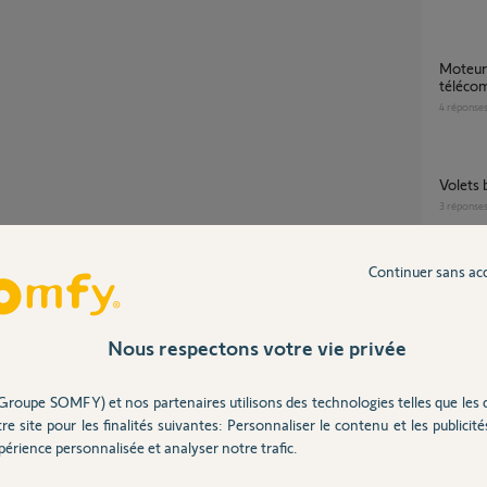
Moteur qui BIP sans aucune action sur la
téléco
4
réponse
Volets
3
réponse
Partager cette question
Continuer sans ac
Aide au diagnostique volet battant "yslo flex
Participer au fil de discussion
custom
3
réponse
Nous respectons votre vie privée
Comment utiliser un yslo flex io 2 battants
Groupe SOMFY) et nos partenaires utilisons des technologies telles que les 
uton 4 et refaire une mise en service complète.
sur un 
re site pour les finalités suivantes: Personnaliser le contenu et les publicités
1
réponse
érience personnalisée et analyser notre trafic.