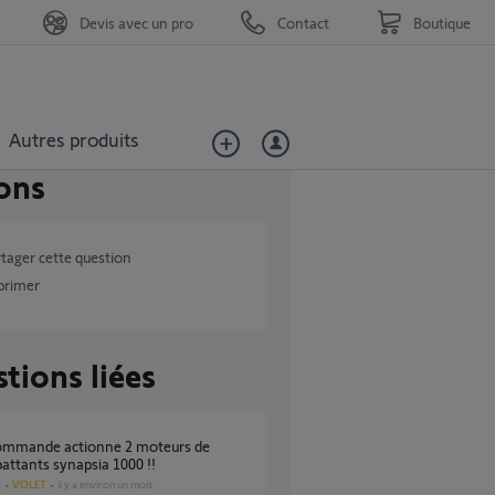
Devis avec un pro
Contact
Boutique
Autres produits
ons
tager cette question
primer
tions liées
battants synapsia 1000 !!
VOLET
il y a environ un mois
s