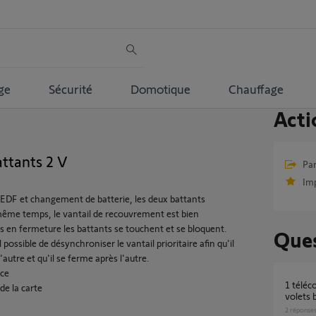
ge
Sécurité
Domotique
Chauffage
Acti
ttants 2 V
Par
Im
EDF et changement de batterie, les deux battants
ême temps, le vantail de recouvrement est bien
is en fermeture les battants se touchent et se bloquent.
Ques
 possible de désynchroniser le vantail prioritaire afin qu'il
'autre et qu'il se ferme après l'autre.
nce
1 télécommande actionne 2 moteurs de
de la carte
volets 
2
réponse