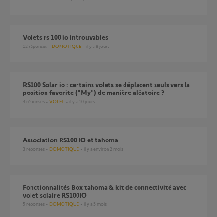
Volets rs 100 io introuvables
12
réponses
DOMOTIQUE
il y a 8 jours
RS100 Solar io : certains volets se déplacent seuls vers la
position favorite ("My") de manière aléatoire ?
3
réponses
VOLET
il y a 10 jours
Association RS100 IO et tahoma
3
réponses
DOMOTIQUE
il y a environ 2 mois
Fonctionnalités Box tahoma & kit de connectivité avec
volet solaire RS100IO
5
réponses
DOMOTIQUE
il y a 5 mois