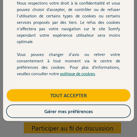
Nous respectons votre droit à la confidentialité et vous
Chauffage
En revanche, lors de l’ajout de mes volets dans l’application :
pouvez choisir d’accepter, de contrôler ou de refuser
l'utilisation de certains types de cookies ou certains
« Ajouter un équipement » → « Fenêtres et protections solaires » → «
services proposés par des tiers. Le refus des cookies
Autres produits
Volets » → « Volets » → choix du point de commande Amy,
n’affectera pas votre navigation sur le site Somfy
cependant votre expérience utilisateur sera moins
je suis les instructions et j’appuie 3 secondes sur le bouton “Prog” de la
optimale.
télécommande.
L’application me demande ensuite de sélectionner la télécommande
de centralisation utilisée ; je choisis alors la TaHoma Switch, mais à ce
Vous pouvez changer d'avis ou retirer votre
Devis avec un pro
moment-là un message m’indique de contacter le support.
consentement à tout moment via le centre de
préférences des cookies. Pour plus d’informations,
Je ne comprends donc pas comment finaliser l’association entre mes
veuillez consulter notre
politique de cookies
.
Contact
volets IO et la TaHoma Switch.
Voici le code PIN de ma box TaHoma : 2305-7215-3509
Boutique
TOUT ACCEPTER
Merci d’avance pour votre aide.
Gérer mes préférences
Sylvie S.
il y a 10 mois
Participer au fil de discussion