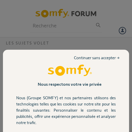
Particuliers
Professionnels
Forum
LES SUJETS VOLET
Volet
Mes volets IO RS100 Solaire ne semblent
Continuer sans accepter →
pas être détectées par ma TaHoma Switch
Portail
Bonjour,
Pour contextualiser, il y a quelques jours, un technicien est venu
Garage
Nous respectons votre vie privée
m’installer trois volets roulants Somfy IO RS100 solaires.
Chaque volet a été associé à sa télécommande individuelle Amy Sun
Nous (Groupe SOMFY) et nos partenaires utilisons des
Protect IO, et les fins de course ont été correctement paramétrées.
Sécurité
technologies telles que les cookies sur notre site pour les
finalités suivantes: Personnaliser le contenu et les
Souhaitant pouvoir piloter mes volets à distance, j’ai acheté une
publicités, offrir une expérience personnalisée et analyser
TaHoma Switch.
Domotique
notre trafic.
J’ai procédé à sa configuration via l’application dédiée, sans problème
apparent.