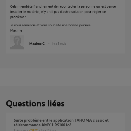
Cela m’embête franchement de recontacter la personne qui est venue
installer le matériel, n’y a t il pas d’autre solution pour régler ce
problème?
Je vous remercie et vous souhaite une bonne journée
Maxime
Maxime C.
il y a 5 mois
Questions liées
Suite probléme entre application TAHOMA classic et
télécommande AMY 1 RS100 io?
1
réponse
VOLET
il y a 13 jours