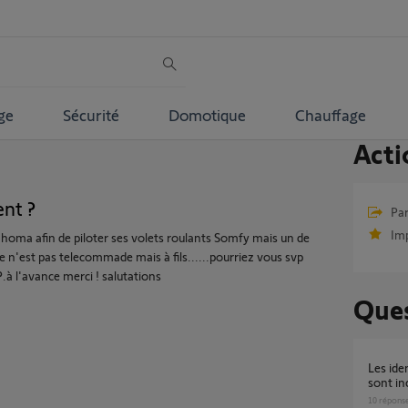
ge
Sécurité
Domotique
Chauffage
Acti
nt ?
Par
Im
tahoma afin de piloter ses volets roulants Somfy mais un de
 n'est pas telecommade mais à fils......pourriez vous svp
?.à l'avance merci ! salutations
Ques
Les identifiants de connexion renseignés
sont in
10
répons