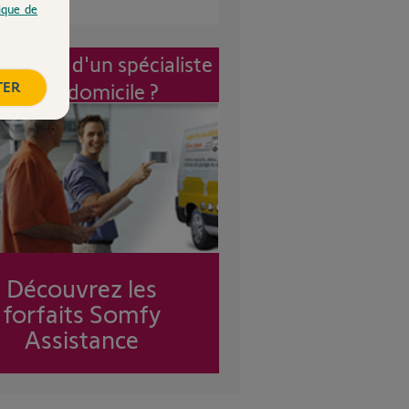
tique de
vention d'un spécialiste
TER
à mon domicile ?
Découvrez les
forfaits Somfy
Assistance