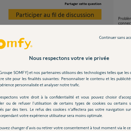
Partager cette question
Participer au fil de discussion
Problèmes ajout volet roulant box
connect
3
réponse
Continuer sans ac
ndra compatible à Tahoma et ce peut importe sa
Caméra intérieure Somfy plantée bug
n'affich
Nous respectons votre vie privée
1
réponse
Groupe SOMFY) et nos partenaires utilisons des technologies telles que les 
re site pour les finalités suivantes: Personnaliser le contenu et les publicités
rense
érience personnalisée et analyser notre trafic.
9
réponse
espectons votre droit à la confidentialité et vous pouvez choisir d’accep
ler ou de refuser l'utilisation de certains types de cookies ou certains s
instal
l CAME par Somfy au lieu d'investir sur la
és par des tiers. Le refus des cookies n’affectera pas votre navigation sur 
1
réponse
cependant votre expérience utilisateur sera moins optimale.
ouvez changer d'avis ou retirer votre consentement à tout moment via le ce