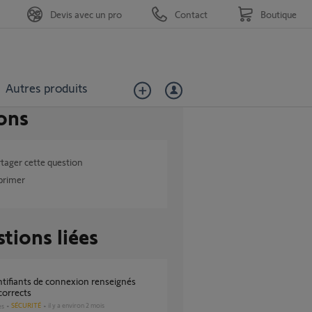
Devis avec un pro
Contact
Boutique
Autres produits
ons
tager cette question
primer
tions liées
corrects
SÉCURITÉ
il y a environ 2 mois
es