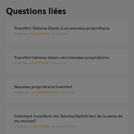
Questions liées
Transfert Tahoma Classic à un nouveau propriétaire
5
réponses
DOMOTIQUE
il y a 26 jours
transfert tahoma classic vers nouveau propriétaire
8
réponses
DOMOTIQUE
il y a 3 mois
Nouveau propriétaire transfert
16
réponses
AUTRES PRODUITS
il y a 2 mois
comment transférer ma Tahoma Switch lors de la vente de
ma maison?
6
réponses
DOMOTIQUE
il y a environ 2 mois