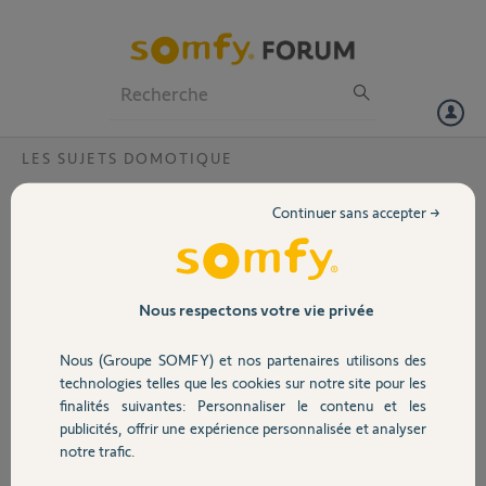
Particuliers
Professionnels
Forum
LES SUJETS DOMOTIQUE
Volet
Transferer Tahoma nouveau propriétaire
Continuer sans accepter →
Bonjour,
Portail
Je souhaite transférer ma box Tahoma au futur propriétaire à partir
du 08/12/2025.
Garage
Nous respectons votre vie privée
Le code PIN est :
1206-3455-5714
Nous (Groupe SOMFY) et nos partenaires utilisons des
Sécurité
Merci d'avance
technologies telles que les cookies sur notre site pour les
Cordialement
finalités suivantes: Personnaliser le contenu et les
publicités, offrir une expérience personnalisée et analyser
Domotique
notre trafic.
Didier
il y a 8 mois