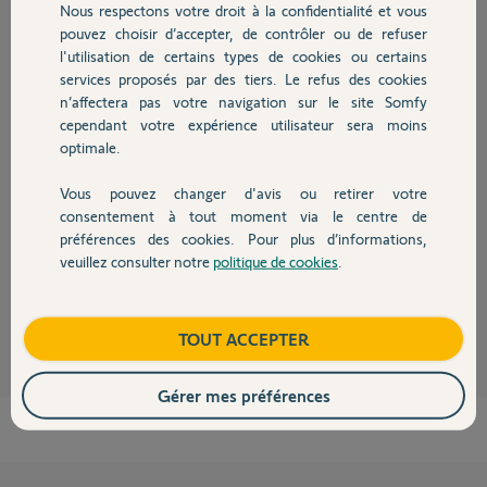
Nous respectons votre droit à la confidentialité et vous
Chauffage
Participer au fil de discussion
pouvez choisir d’accepter, de contrôler ou de refuser
l'utilisation de certains types de cookies ou certains
services proposés par des tiers. Le refus des cookies
Autres produits
Réponses
n’affectera pas votre navigation sur le site Somfy
cependant votre expérience utilisateur sera moins
optimale.
Bonjour Didier,
Vous pouvez changer d'avis ou retirer votre
J'ai bien pris note.
Devis avec un pro
consentement à tout moment via le centre de
Le nouveau propriétaire n'aura qu'a le reactiver sur l'application Tahoma
By somfy le jour J
préférences des cookies. Pour plus d’informations,
Bonne journée
veuillez consulter notre
politique de cookies
.
Contact
Nicolas F.
il y a 8 mois
Boutique
TOUT ACCEPTER
Gérer mes préférences