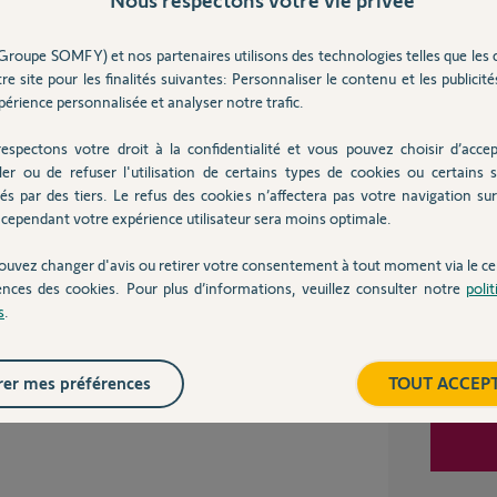
Groupe SOMFY) et nos partenaires utilisons des technologies telles que les 
re site pour les finalités suivantes: Personnaliser le contenu et les publicités
is
Inter
érience personnalisée et analyser notre trafic.
espectons votre droit à la confidentialité et vous pouvez choisir d’accep
ler ou de refuser l'utilisation de certains types de cookies ou certains s
s sur la tête moteur.
és par des tiers. Le refus des cookies n’affectera pas votre navigation sur 
cependant votre expérience utilisateur sera moins optimale.
ouvez changer d'avis ou retirer votre consentement à tout moment via le ce
ences des cookies. Pour plus d’informations, veuillez consulter notre
poli
s
.
rifier les fdc directement sur le récepteur
aux boutons flèches haut et bas, les.diodes
er mes préférences
TOUT ACCEP
 des boutons flèches sur le récepteur. J ai
s mais ca ne fait rien.