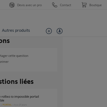
Devis avec un pro
Contact
Boutique
Autres produits
ons
tager cette question
primer
tions liées
ble
PORTAIL
il y a 27 jours
s