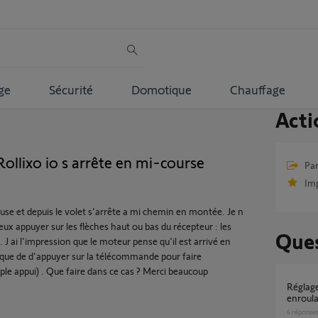
ge
Sécurité
Domotique
Chauffage
Acti
ollixo io s arrête en mi-course
Par
Im
euse et depuis le volet s'arrête a mi chemin en montée. Je n
veux appuyer sur les flèches haut ou bas du récepteur : les
Ques
 J ai l'impression que le moteur pense qu'il est arrivé en
x que de d'appuyer sur la télécommande pour faire
le appui) . Que faire dans ce cas ? Merci beaucoup
Réglage rollixo io impossible portail
enroula
4
réponse