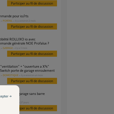
Participer au fil de discussion
mmande pour io/rts
PORTAIL
il y a environ 2 mois
s
Participer au fil de discussion
mmande générale NOE Profalux ?
GARAGE
il y a 3 mois
s
Participer au fil de discussion
Switch porte de garage enroulement
DOMOTIQUE
il y a environ un mois
s
Participer au fil de discussion
cepter →
e, possible?
GARAGE
il y a 27 jours
s
Participer au fil de discussion