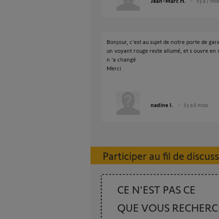
Jean-Marc H.
il y a 7 mo
Bonjour, c'est au sujet de notre porte de gara
un voyant rouge reste allumé, et s ouvre en 
n 'a changé
Merci
nadine I.
il y a 6 mois
Participer au fil de discus
CE N'EST PAS CE
QUE VOUS RECHER