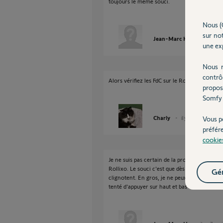
toujours le même souci.
Nous (
sur not
Jean-Marc H.
il y a 7 mo
une exp
Nous r
contrô
Alors vérifiez les FdC sur le Rollixo et non pa
propos
Somfy 
Charly
il y a 7 mois
Vous p
préfér
cookie
Je ne suis pas certain de la procédure pour vé
Rollixo. Le souci c'est que dès que je touche 
Gér
clignotent. En gros, je ne peux plus me servir
tenté d'appuyer sur haut et bas en meme temp