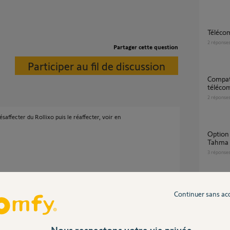
téléco
2
réponse
Partager cette question
Participer au fil de discussion
compatibilité ROLLIXO io avec
téléco
2
réponse
ésaffecter du Rollixo puis le réaffecter, voir en
Option "ventilation" + "ouverture a X%"
Tahma 
3
réponse
Motorisation porte garage sans barre
Continuer sans ac
palpeus
9
réponse
n effet deja réalisé cette étape mais j'ai hélas
Nous respectons votre vie privée