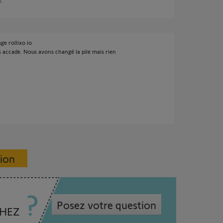
is
ge rollixo io
s accade. Nous avons changé la pile mais rien
sion
Posez votre question
CHEZ