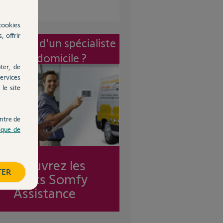
cookies
, offrir
vention d'un spécialiste
à mon domicile ?
ter, de
ervices
le site
ntre de
tique de
Découvrez les
TER
forfaits Somfy
Assistance