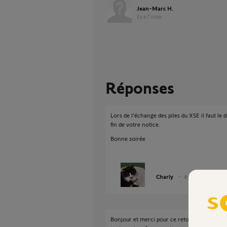
Jean-Marc H.
il y a 7 mois
Réponses
Lors de l'échange des piles du XSE il faut le d
fin de votre notice.
Bonne soirée
Charly
il y a 7 mois
Bonjour et merci pour ce retour rapide. J'ai e