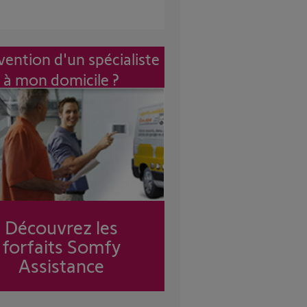
vention d'un spécialiste
à mon domicile ?
Découvrez les
forfaits Somfy
Assistance