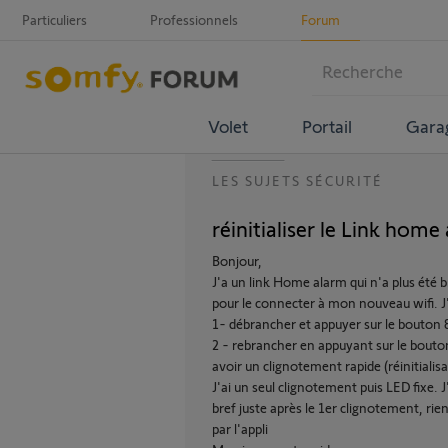
Particuliers
Professionnels
Forum
Volet
Portail
Gara
LES SUJETS SÉCURITÉ
réinitialiser le Link home
Bonjour,
J'a un link Home alarm qui n'a plus été b
pour le connecter à mon nouveau wifi. J'a
1- débrancher et appuyer sur le bouton 8 
2 - rebrancher en appuyant sur le bouton,
avoir un clignotement rapide (réinitialis
J'ai un seul clignotement puis LED fixe. J
bref juste après le 1er clignotement, rie
par l'appli