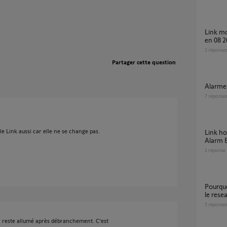
Link modele Home alarm video plus acheté
en 08 
2
réponse
Partager cette question
Alarm
7
réponse
t le Link aussi car elle ne se change pas.
link home alarme compatible link Home
Alarm E
1
réponse
Pourquoi le link de l'alarme ne reconnait pas
le resea
5
réponse
 il reste allumé après débranchement. C'est