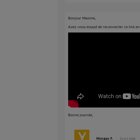
Bonjour Maxime,
Avez-vous essayé de reconnecter ce link en
Bonne journée,
Morgan F.
il y a 4 mois