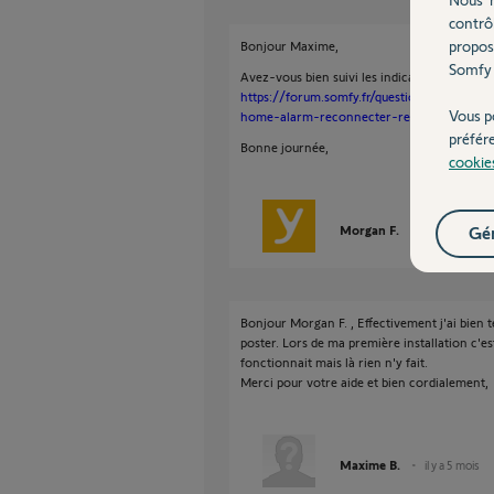
contrô
propos
Bonjour Maxime,
Somfy 
Avez-vous bien suivi les indications mentio
https://forum.somfy.fr/questions/2227246-f
Vous p
home-alarm-reconnecter-reseau-wifi
préfér
Bonne journée,
cookie
Morgan F.
Gér
il y a 5 mois
Bonjour Morgan F. , Effectivement j'ai bien
poster. Lors de ma première installation c'est d
fonctionnait mais là rien n'y fait.
Merci pour votre aide et bien cordialement,
Maxime B.
il y a 5 mois