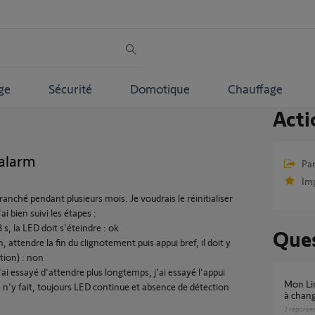
ge
Sécurité
Domotique
Chauffage
Acti
 alarm
Par
Im
ranché pendant plusieurs mois. Je voudrais le réinitialiser
i bien suivi les étapes :
s, la LED doit s'éteindre : ok
Ques
 attendre la fin du clignotement puis appui bref, il doit y
ation) : non
'ai essayé d'attendre plus longtemps, j'ai essayé l'appui
Mon Link Home Alarm ne s’allume plus. Est il
n n'y fait, toujours LED continue et absence de détection
à chang
2
réponse