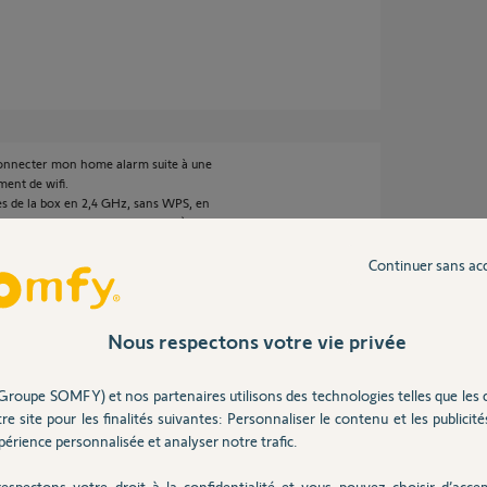
r connecter mon home alarm suite à une
ment de wifi.
es de la box en 2,4 GHz, sans WPS, en
ne en partage de connexion etc...) mais la
 par le link avec le message suivant :
 étape peut prendre quelques minutes. Ne
Continuer sans ac
 somfy."
laît ? Le numéro de mon link est le
Nous respectons votre vie privée
Groupe SOMFY) et nos partenaires utilisons des technologies telles que les 
re site pour les finalités suivantes: Personnaliser le contenu et les publicités
érience personnalisée et analyser notre trafic.
espectons votre droit à la confidentialité et vous pouvez choisir d’accep