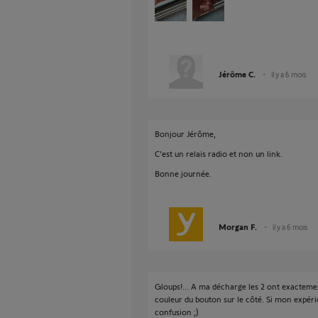
Jérôme C.
il y a 6 mois
Bonjour Jérôme,
C'est un relais radio et non un link.
Bonne journée.
Morgan F.
il y a 6 mois
Gloups!... A ma décharge les 2 ont exactemen
couleur du bouton sur le côté. Si mon expéri
confusion ;)