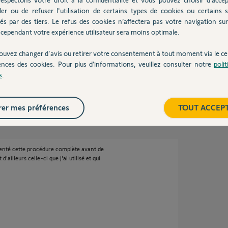
ler ou de refuser l'utilisation de certains types de cookies ou certains s
és par des tiers. Le refus des cookies n’affectera pas votre navigation sur 
cependant votre expérience utilisateur sera moins optimale.
nnées dans cette FAQ :
aq-somfy-protect-arrive-reinstaller-link-
ouvez changer d'avis ou retirer votre consentement à tout moment via le ce
ences des cookies. Pour plus d’informations, veuillez consulter notre
poli
s
.
er mes préférences
TOUT ACCEP
 tenté cette procédure complète avant de
'ailleurs celle-ci que j'ai utilisé et qui