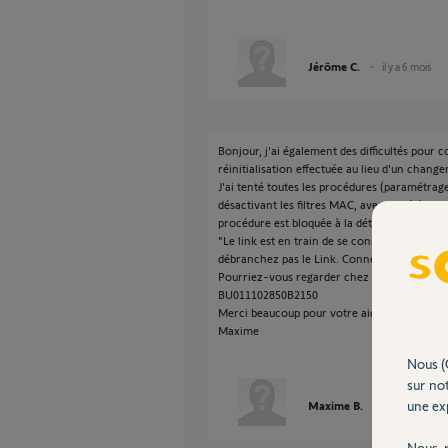
Jérôme C.
il y a 6 mois
Bonjour, j'ai également des difficultés pou
réinitialisation effectuée au lieu d'un change
J'ai tenté toutes les procédures (paramétrag
désactivant les filtres MAC, avec un télépho
procédure est bloquée à la détection du cloud
"Le link est en train de se connecter. Cette
débranchez pas le Link. Connexion au cloud
Pourriez-vous regarder chez vous s'il vous p
BU011102850B2150
Merci beaucoup pour votre aide.
Maxime
Nous (
sur not
une exp
Maxime B.
il y a 5 mois
Nous r