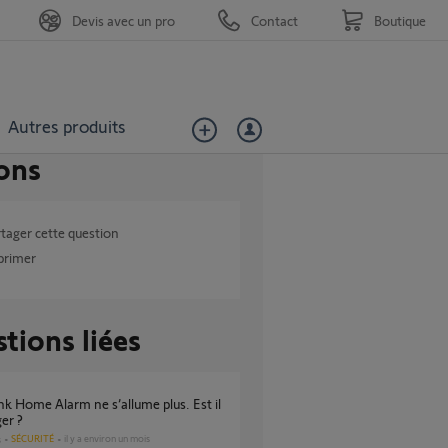
Devis avec un pro
Contact
Boutique
Autres produits
ons
tager cette question
primer
tions liées
er ?
SÉCURITÉ
il y a environ un mois
s