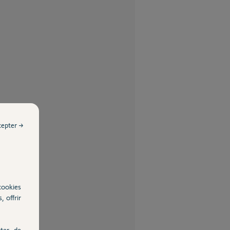
cepter →
cookies
, offrir
ter, de