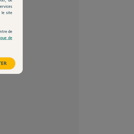
ervices
le site
ntre de
tique de
TER