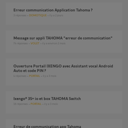
Erreur communication Application Tahoma ?
3
réponses
DOMOTIQUE
il y a 2 jours
Message sur appli TAHOMA "erreur de communication"
74
réponses
VOLET
il y a environ 2 mois
Ouverture Portail IXENGO avec Assistant vocal Android
Auto et code PIN ?
4
réponses
PORTAIL
il y a 3 mois
Ixengo® 3S+ io et box TAHOMA Switch
16
réponses
PORTAIL
il y a 3 mois
Erreur de communication app Tahoma