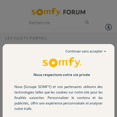
Particuliers
Professionnels
Forum
LES SUJETS PORTAIL
Volet
Communication appli et Ixengo
Continuer sans accepter →
Bonjour,
Portail
Depuis plusieurs semaines après avoir ouvert le portail Ixengo io par
une télécommande, l'application ne voit pas le portail ouvert. Idem
en fermeture. De ce fait on ne peut plus se fier à l'application pour
Garage
Nous respectons votre vie privée
savoir dans quel état est le portail. Ce phénomène ne se produit pas
avec le moteur Serenia io.
Nous (Groupe SOMFY) et nos partenaires utilisons des
Comment puis résoudre ce défaut ?
Sécurité
technologies telles que les cookies sur notre site pour les
finalités suivantes: Personnaliser le contenu et les
Merci,
publicités, offrir une expérience personnalisée et analyser
Cordialement
Domotique
notre trafic.
J-Christophe