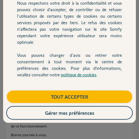
Nous respectons votre droit à la confidentialité et vous
Chauffage
il y a 5 mois
pouvez choisir d’accepter, de contrôler ou de refuser
Participer au fil de discussion
l'utilisation de certains types de cookies ou certains
services proposés par des tiers. Le refus des cookies
Autres produits
n’affectera pas votre navigation sur le site Somfy
cependant votre expérience utilisateur sera moins
Réponses
optimale.
Vous pouvez changer d'avis ou retirer votre
Il y a une des deux infos que vous nous dites qui est fausse !
Devis avec un pro
consentement à tout moment via le centre de
L'appli ne peut pas voir l'état d'un ouvrant si ce dernier a été manœuvré
préférences des cookies. Pour plus d’informations,
via une TC.
veuillez consulter notre
politique de cookies
.
Contact
En effet, comment voulez vous que Tahoma sache dans quelle position
est un ouvrant si ce n'est pas elle qui l'a manœuvré ?
Pour avoir le retour d'état d'un ouvrant non manœuvré par Tahoma il
Boutique
TOUT ACCEPTER
suffit de cliquer sur l'icone de l'ouvrant pour réveiller son état.
Donc, vérifiez avec le Sérénia car c'est obligatoirement le même
principe.
Gérer mes préférences
Consultez l'historique de 13 ans de forum et vous constaterez la véracité
de ce fonctionnement.
Bonne journée à vous.