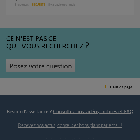
3
réponses
SÉCURITÉ
il y a environ un mois
CE N'EST PAS CE
QUE VOUS RECHERCHEZ
Posez votre question
Haut de page
Besoin d’assistance ?
Consultez nos vidéos, notices et FAQ
Recevez nos actus, conseils et bons plans par email !