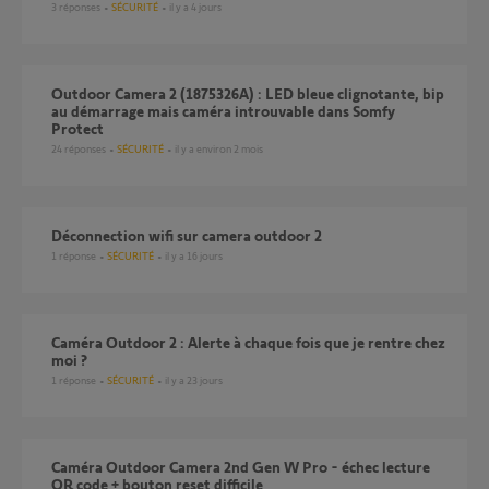
3
réponses
SÉCURITÉ
il y a 4 jours
Outdoor Camera 2 (1875326A) : LED bleue clignotante, bip
au démarrage mais caméra introuvable dans Somfy
Protect
24
réponses
SÉCURITÉ
il y a environ 2 mois
Déconnection wifi sur camera outdoor 2
1
réponse
SÉCURITÉ
il y a 16 jours
Caméra Outdoor 2 : Alerte à chaque fois que je rentre chez
moi ?
1
réponse
SÉCURITÉ
il y a 23 jours
Caméra Outdoor Camera 2nd Gen W Pro - échec lecture
QR code + bouton reset difficile