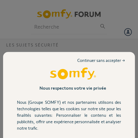
Particuliers
Professionnels
Forum
LES SUJETS SÉCURITÉ
Volet
Sensibilité caméra outdoor 2
Continuer sans accepter →
Bonjour,
Portail
Pouvez-vous diminuer la sensibilité de la caméra outdoor 2 car le
vent et la pluie génèrent de nombreux messages abusifs "votre
Garage
Nous respectons votre vie privée
caméra à été déplacée" ?
Adresse MAC : 0076B1248D24
Nous (Groupe SOMFY) et nos partenaires utilisons des
Sécurité
Merci,
technologies telles que les cookies sur notre site pour les
finalités suivantes: Personnaliser le contenu et les
publicités, offrir une expérience personnalisée et analyser
Antoine G.
Domotique
notre trafic.
il y a 3 mois
Participer au fil de discussion