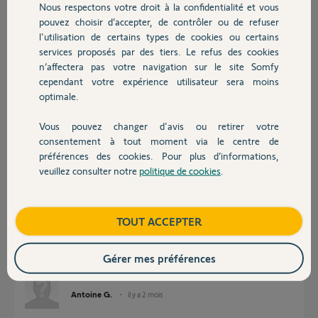
Nous respectons votre droit à la confidentialité et vous
Chauffage
pouvez choisir d’accepter, de contrôler ou de refuser
l'utilisation de certains types de cookies ou certains
Réponses
services proposés par des tiers. Le refus des cookies
Autres produits
n’affectera pas votre navigation sur le site Somfy
cependant votre expérience utilisateur sera moins
optimale.
Bonjour Antoine,
Le nécessaire a été effectué.
Vous pouvez changer d'avis ou retirer votre
Devis avec un pro
consentement à tout moment via le centre de
Bonne journée.
préférences des cookies. Pour plus d’informations,
veuillez consulter notre
politique de cookies
.
Morgan F.
il y a 3 mois
Contact
Boutique
TOUT ACCEPTER
Bonjour,
Le problème persiste. Pouvez-vous encore diminuer la sensibilité ?
Gérer mes préférences
Merci
Antoine G.
il y a 2 mois