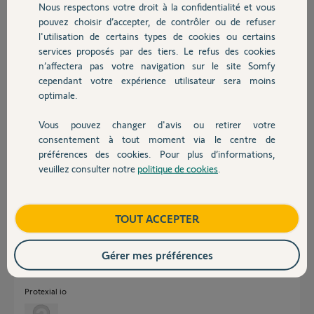
Nous respectons votre droit à la confidentialité et vous
Chauffage
il y a 3 mois
pouvez choisir d’accepter, de contrôler ou de refuser
Participer au fil de discussion
l'utilisation de certains types de cookies ou certains
services proposés par des tiers. Le refus des cookies
Autres produits
n’affectera pas votre navigation sur le site Somfy
cependant votre expérience utilisateur sera moins
Réponses
optimale.
Vous pouvez changer d'avis ou retirer votre
Devis avec un pro
Bonjour
consentement à tout moment via le centre de
De quelle type d'alarme parlez vous ?
préférences des cookies. Pour plus d’informations,
Protexiom
veuillez consulter notre
politique de cookies
.
Protexial
Contact
Homekeeper
Home Alarme
Boutique
TOUT ACCEPTER
JACKY M.
il y a 3 mois
Gérer mes préférences
Protexial io