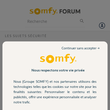
Particuliers
Professionnels
Forum
LES SUJETS SÉCURITÉ
Volet
Difficulte connection alarm via pc avec
Continuer sans accepter →
http...
Portail
Bonjour,
Bonjour. Je gère mon alarme SOMFY depuis l'appli tahoma pour mise
Garage
en marche, arret.... Trés rarement par appli alarme ou depuis le PC. Je
Nous respectons votre vie privée
tente ce matin de me connecter via pc avec http
http://192.168.1.xxx/fr/login.htm
pour ajouter un intellitag mais
Nous (Groupe SOMFY) et nos partenaires utilisons des
Sécurité
connection impossible ?
technologies telles que les cookies sur notre site pour les
Merci d'avance
finalités suivantes: Personnaliser le contenu et les
publicités, offrir une expérience personnalisée et analyser
Merci,
Domotique
notre trafic.
Christophe R.