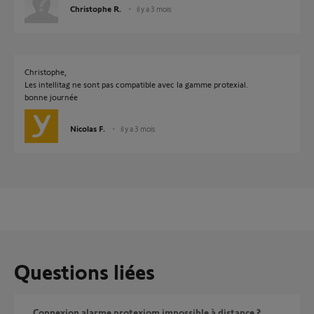
Christophe R.
il y a 3 mois
Christophe,
Les intellitag ne sont pas compatible avec la gamme protexial.
bonne journée
Nicolas F.
il y a 3 mois
Questions liées
Connexion alarme protexiom impossible à distance ?