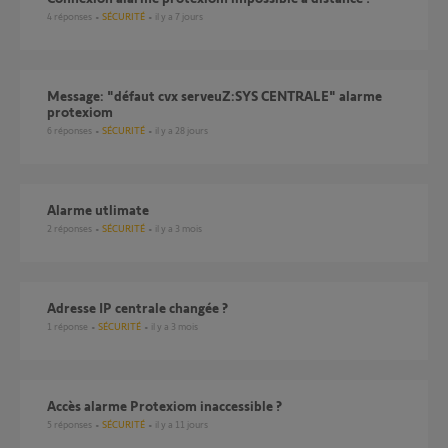
4
réponses
SÉCURITÉ
il y a 7 jours
Message: "défaut cvx serveuZ:SYS CENTRALE" alarme
protexiom
6
réponses
SÉCURITÉ
il y a 28 jours
Alarme utlimate
2
réponses
SÉCURITÉ
il y a 3 mois
Adresse IP centrale changée ?
1
réponse
SÉCURITÉ
il y a 3 mois
Accès alarme Protexiom inaccessible ?
5
réponses
SÉCURITÉ
il y a 11 jours