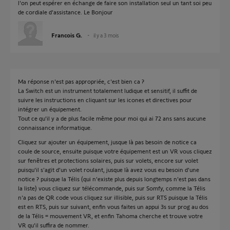
l'on peut espérer en échange de faire son installation seul un tant soi peu
de cordiale d'assistance. Le Bonjour
Francois G.
il y a 3 mois
Ma réponse n'est pas appropriée, c'est bien ca ?
La Switch est un instrument totalement ludique et sensitif, il suffit de
suivre les instructions en cliquant sur les icones et directives pour
intégrer un équipement.
Tout ce qu'il y a de plus facile même pour moi qui ai 72 ans sans aucune
connaissance informatique.
Cliquez sur ajouter un équipement, jusque là pas besoin de notice ca
coule de source, ensuite puisque votre équipement est un VR vous cliquez
sur fenêtres et protections solaires, puis sur volets, encore sur volet
puisqu'il s'agit d'un volet roulant, jusque là avez vous eu besoin d'une
notice ? puisque la Télis (qui n'existe plus depuis longtemps n'est pas dans
la liste) vous cliquez sur télécommande, puis sur Somfy, comme la Télis
n'a pas de QR code vous cliquez sur illisible, puis sur RTS puisque la Télis
est en RTS, puis sur suivant, enfin vous faites un appui 3s sur prog au dos
de la Télis = mouvement VR, et enfin Tahoma cherche et trouve votre
VR qu'il suffira de nommer.