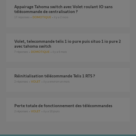
Appairage Tahoma switch avec Volet roulant IO sans
télécommande de centralisation ?
17
réponses
DOMOTIQUE
il y a 2 mois
volet, telecommande telis 1 io pure puis situo 1 io pure 2
avec tahoma switch
7
réponses
DOMOTIQUE
il y a 6 mois
réinitialisation télécommande Telis 1 RTS ?
2
réponses
VOLET
il y a environ un mois
perte totale de fonctionnement des télécommandes
2
réponses
VOLET
il y a 10 jours