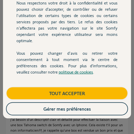
Nous respectons votre droit à la confidentialité et vous
Chauffage
Réponses
pouvez choisir d’accepter, de contrôler ou de refuser
l'utilisation de certains types de cookies ou certains
services proposés par des tiers. Le refus des cookies
Autres produits
Combien de fois faudra t-il le dire et le répéter sur ce forum qu'on ne
n’affectera pas votre navigation sur le site Somfy
peut pas affecter une télécommande à Tahoma ?
cependant votre expérience utilisateur sera moins
optimale.
C'est l'équipement que pilote cette télécommande qu'on affecte à
Tahoma via cette télécommande.
Vous pouvez changer d'avis ou retirer votre
De quel équipement s'agit-il ? Quelle Tahoma ?
Devis avec un pro
consentement à tout moment via le centre de
Bonne soirée à vous.
préférences des cookies. Pour plus d’informations,
veuillez consulter notre
politique de cookies
.
Contact
Charly
il y a 3 mois
Boutique
TOUT ACCEPTER
merci de votre réponse mais celle ci ne me semble pas très appropriée
Gérer mes préférences
pour installer la commande de volets roulants utilisant une Telis 1 RTS
Pure 5012441A108.
j'ai besoin d'un descriptif clair et détaillé pour effectuer la liaison avec
une box Tahoma switch de Somfy avec un Iphone. Cela existe t'il pour un
non informaticien??, je rappelle qu'une box est vendue un bon prix et que