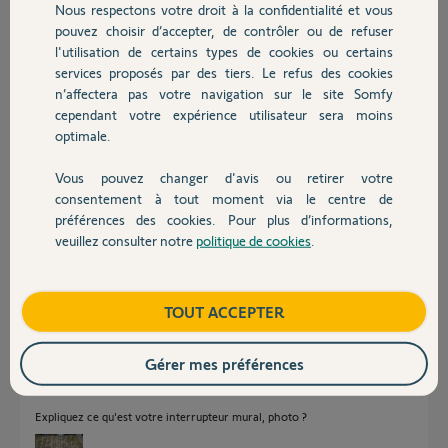
Nous respectons votre droit à la confidentialité et vous
Chauffage
même problème que moi mais je n’ai pas trouvé qu’elle était la
pouvez choisir d’accepter, de contrôler ou de refuser
solution
l'utilisation de certains types de cookies ou certains
Pouvez-vous m’aider?
services proposés par des tiers. Le refus des cookies
Autres produits
Merci
n’affectera pas votre navigation sur le site Somfy
cependant votre expérience utilisateur sera moins
antony G.
optimale.
il y a 3 mois
Participer au fil de discussion
Vous pouvez changer d'avis ou retirer votre
Devis avec un pro
consentement à tout moment via le centre de
préférences des cookies. Pour plus d’informations,
veuillez consulter notre
politique de cookies
.
Réponses
Contact
Boutique
TOUT ACCEPTER
Bonjour,
Il arrive que les conditionneurs oublient de mémoriser les
télécommandes !...
Gérer mes préférences
Vous devez donc les mémoriser en vous aidant de la notice.
Expliquez ce qu'est votre interrupteur mural, photo ?