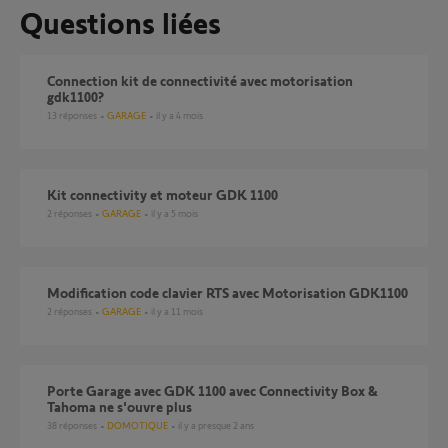
Questions liées
Connection kit de connectivité avec motorisation
gdk1100?
13
réponses
GARAGE
il y a 4 mois
Kit connectivity et moteur GDK 1100
2
réponses
GARAGE
il y a 5 mois
Modification code clavier RTS avec Motorisation GDK1100
2
réponses
GARAGE
il y a 11 mois
Porte Garage avec GDK 1100 avec Connectivity Box &
Tahoma ne s'ouvre plus
38
réponses
DOMOTIQUE
il y a presque 2 ans