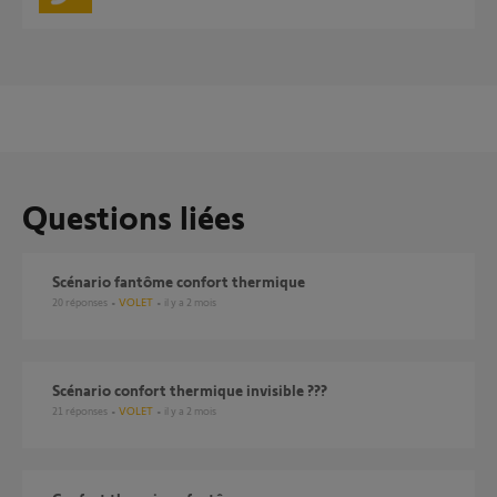
Questions liées
Scénario fantôme confort thermique
20
réponses
VOLET
il y a 2 mois
Scénario confort thermique invisible ???
21
réponses
VOLET
il y a 2 mois