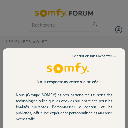
Particuliers
Professionnels
Forum
LES SUJETS VOLET
Volet
Confort thermique actif dans la tahoma
Continuer sans accepter →
sans rien dans l'appli...
Portail
Bonjour,
Pouvez vous désactiver le confort thermique de ma tahoma. Ya un
Garage
Nous respectons votre vie privée
big et je ne peux rien faire dans l'appli
Code 2034-1958-2996
Nous (Groupe SOMFY) et nos partenaires utilisons des
Sécurité
technologies telles que les cookies sur notre site pour les
Merci,
finalités suivantes: Personnaliser le contenu et les
publicités, offrir une expérience personnalisée et analyser
Domotique
Pierrick G.
notre trafic.
il y a 3 mois