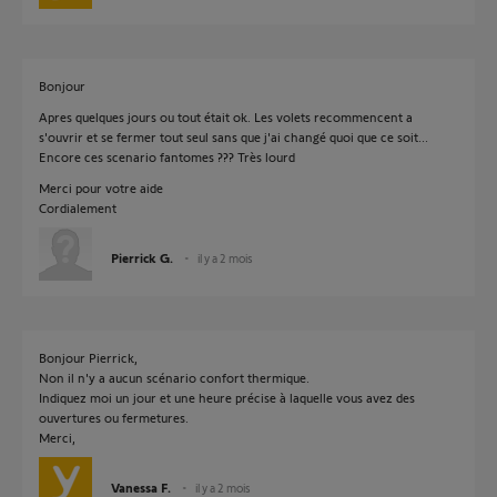
Bonjour
Apres quelques jours ou tout était ok. Les volets recommencent a
s'ouvrir et se fermer tout seul sans que j'ai changé quoi que ce soit...
Encore ces scenario fantomes ??? Très lourd
Merci pour votre aide
Cordialement
Pierrick G.
il y a 2 mois
Bonjour Pierrick,
Non il n'y a aucun scénario confort thermique.
Indiquez moi un jour et une heure précise à laquelle vous avez des
ouvertures ou fermetures.
Merci,
Vanessa F.
il y a 2 mois