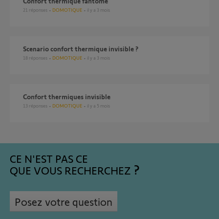
Confort thermique fantôme
21
réponses
DOMOTIQUE
il y a 3 mois
Scenario confort thermique invisible ?
18
réponses
DOMOTIQUE
il y a 3 mois
Confort thermiques invisible
13
réponses
DOMOTIQUE
il y a 5 mois
CE N'EST PAS CE
QUE VOUS RECHERCHEZ
Posez votre question