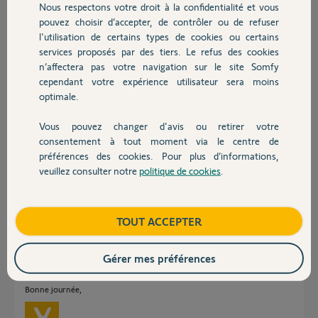
Participer au fil de discussion
Nous respectons votre droit à la confidentialité et vous
Chauffage
pouvez choisir d’accepter, de contrôler ou de refuser
l'utilisation de certains types de cookies ou certains
services proposés par des tiers. Le refus des cookies
Autres produits
Réponses
n’affectera pas votre navigation sur le site Somfy
cependant votre expérience utilisateur sera moins
optimale.
Bonjour
Pouvez vous supprimer ce scenario car j'ai les volets qui s'ouvrent en
Vous pouvez changer d'avis ou retirer votre
pleine nuit... ca fait vraiment n'importe quoi... c'est vraiment très
Devis avec un pro
consentement à tout moment via le centre de
désagréable et dérangeant.
préférences des cookies. Pour plus d’informations,
Merci pour votre aide
Cordialement
veuillez consulter notre
politique de cookies
.
Contact
Pierrick G.
il y a 2 mois
Boutique
TOUT ACCEPTER
Gérer mes préférences
Bonjour Pierrick,
J'ai fais le nécessaire.
Bonne journée,