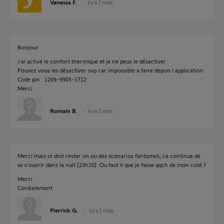
Vanessa F.
il y a 2 mois
Bonjour
J ai activé le confort thermique et je ne peux le désactiver
Pouvez vous les désactiver svp car impossible a faire depuis l application
Code pin : 1209-9905-1712
Merci
Romain B.
il y a 2 mois
Merci mais ol doit rester un ou des scenarios fantomes, ca continue de
se s'ouvrir dans la nuit (23h20). Ou faut il que je fasse qqch de mon coté ?
Merci
Cordialement
Pierrick G.
il y a 2 mois