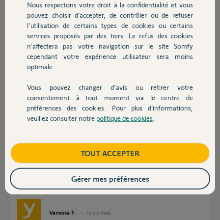
J’ai supprimé le portail et ajouté de nouveau et idem pas d’action.
Nous respectons votre droit à la confidentialité et vous
Chauffage
Je ne comprends pas pk l’ajout avait été si simple la première fois et
pouvez choisir d’accepter, de contrôler ou de refuser
maintenant cela ne fonctionne plus.
l'utilisation de certains types de cookies ou certains
Merci pour votre aide
services proposés par des tiers. Le refus des cookies
Autres produits
n’affectera pas votre navigation sur le site Somfy
Merci,
cependant votre expérience utilisateur sera moins
optimale.
Thomas B.
il y a 2 mois
Vous pouvez changer d'avis ou retirer votre
Devis avec un pro
consentement à tout moment via le centre de
préférences des cookies. Pour plus d’informations,
veuillez consulter notre
politique de cookies
.
Réponses
Contact
Boutique
TOUT ACCEPTER
Bonjour Thomas,
Je vois que votre moteur de garage a une faible portée radio.
Il est donc fort probable que votre portail soit trop éloigné de la box.
Gérer mes préférences
Essayez de l'approcher au maximum.
Bonne journée,
Vanessa F.
il y a 2 mois