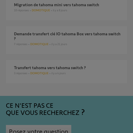
Migration de tahoma mini vers tahoma switch
10
réponses
DOMOTIQUE
il y a 8 jours
Demande transfert clé IO tahoma Box vers tahoma switch
?
7
réponses
DOMOTIQUE
il y a 21 jours
Transfert tahoma vers tahoma switch ?
3
réponses
DOMOTIQUE
il y a 4 jours
CE N'EST PAS CE
QUE VOUS RECHERCHEZ
Posez votre question