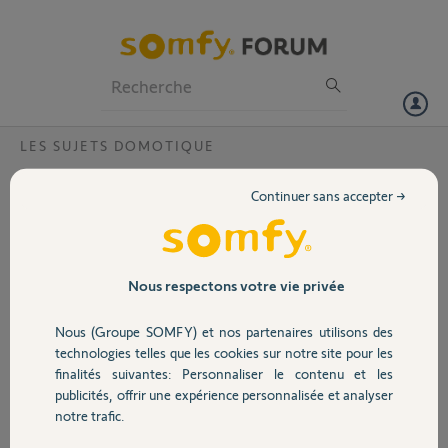
Particuliers
Professionnels
Forum
LES SUJETS DOMOTIQUE
Volet
Déménagement Tahoma Switch
Continuer sans accepter →
Bonjour à tous,
Portail
J’aurais besoin de vos retours d’expérience concernant un
déménagement avec une TaHoma Switch.
Garage
Nous respectons votre vie privée
Situation actuelle :
Nous (Groupe SOMFY) et nos partenaires utilisons des
Sécurité
Nous sommes propriétaires de notre maison actuelle.
technologies telles que les cookies sur notre site pour les
finalités suivantes: Personnaliser le contenu et les
Tous nos volets roulants solaires Somfy sont pilotés par une TaHoma
publicités, offrir une expérience personnalisée et analyser
Switch.
Domotique
notre trafic.
Nous allons vendre cette maison prochainement.