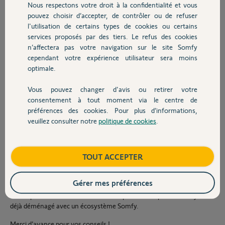
Nous respectons votre droit à la confidentialité et vous
Situation future :
Chauffage
pouvez choisir d’accepter, de contrôler ou de refuser
Nous allons emménager dans une maison en location dont nous
l'utilisation de certains types de cookies ou certains
serons les premiers locataires.
services proposés par des tiers. Le refus des cookies
Autres produits
n’affectera pas votre navigation sur le site Somfy
Les propriétaires nous fournissent déjà une TaHoma Switch, qu’il
cependant votre expérience utilisateur sera moins
suffira d’installer.
optimale.
Ma question est la suivante :
Vous pouvez changer d'avis ou retirer votre
Lors de la vente de notre maison, vaut-il mieux laisser notre TaHoma
Devis avec un pro
consentement à tout moment via le centre de
Switch aux futurs acquéreurs avec les volets roulants déjà configurés,
préférences des cookies. Pour plus d’informations,
ou bien récupérer notre propre TaHoma Switch pour l’emmener dans
veuillez consulter notre
politique de cookies
.
notre future location et remplacer celle fournie par le propriétaire ?
Contact
Quels sont les avantages et inconvénients de chaque solution ?
Boutique
TOUT ACCEPTER
Y a-t-il des précautions particulières à prendre (suppression du
compte, transfert des équipements, réinitialisation, gestion de la
garantie, etc.) ?
Gérer mes préférences
Je suis preneur de tous les retours d’expérience de personnes ayant
déjà déménagé avec un écosystème Somfy.
Merci d’avance pour vos conseils !