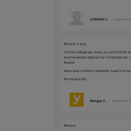
LUDOVIC L.
il y a enviro
Bonjour à tous,
Comme indiqué par Jacky, un correctif est ac
prochainement déployé sur l’ensemble des ca
finalisé.
Nous vous invitons à patienter jusqu’à la mise
Bonne journée,
Morgan F.
il y a environ 
Bonjour,