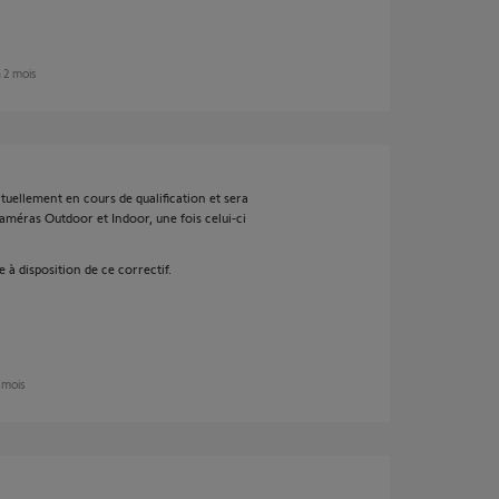
n 2 mois
tuellement en cours de qualification et sera
méras Outdoor et Indoor, une fois celui‑ci
 à disposition de ce correctif.
2 mois