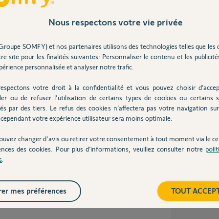
Nous respectons votre vie privée
Groupe SOMFY) et nos partenaires utilisons des technologies telles que les 
lement j'ai l'impression que mon problème est
re site pour les finalités suivantes: Personnaliser le contenu et les publicités
érience personnalisée et analyser notre trafic.
 plus en plus fréquentes.
perabilité WiFi depuis une mise à jour sur la
espectons votre droit à la confidentialité et vous pouvez choisir d’accep
ler ou de refuser l'utilisation de certains types de cookies ou certains s
és par des tiers. Le refus des cookies n’affectera pas votre navigation sur 
cependant votre expérience utilisateur sera moins optimale.
ouvez changer d'avis ou retirer votre consentement à tout moment via le ce
s
ences des cookies. Pour plus d’informations, veuillez consulter notre
poli
s
.
er mes préférences
TOUT ACCEP
 plusieurs mois, j'ai des pertes de connexion