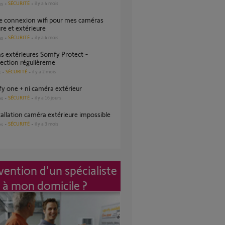
SÉCURITÉ
il y a 4 mois
es
ure et extérieure
SÉCURITÉ
il y a 4 mois
es
ection régulièreme
SÉCURITÉ
il y a 2 mois
s
mfy one + ni caméra extérieur
SÉCURITÉ
il y a 16 jours
es
tallation caméra extérieure impossible
SÉCURITÉ
il y a 3 mois
es
vention d'un spécialiste
à mon domicile ?