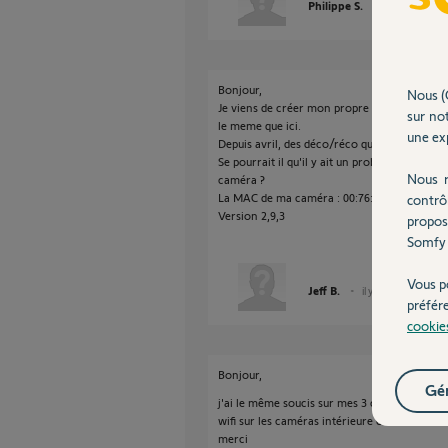
Philippe S.
il y a 2 mois
Bonjour,
Nous (
Je viens de créer mon propre post mais fina
sur not
le meme que ici.
une exp
Depuis avril, des déco/réco qui deviennent de
Se pourrait il qu'il y ait un problème d'intero
Nous r
caméra ?
La MAC de ma caméra : 00:76:B1:07:E2:85
contrô
Version 2,9,3
propos
Somfy 
Vous p
Jeff B.
il y a environ 2 moi
préfér
cookie
Bonjour,
Gér
j'ai le même soucis sur mes 3 caméras depuis
wifi sur les caméras intérieure et extérieure.
merci