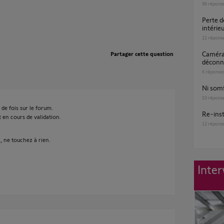
96
répons
Perte de connexion wifi pour mes caméras
intérie
22
répons
Caméras extérieures Somfy Protect -
Partager cette question
déconn
6
réponse
Ni so
10
répons
 de fois sur le forum.
Re-ins
t en cours de validation.
12
répons
, ne touchez à rien.
Inter