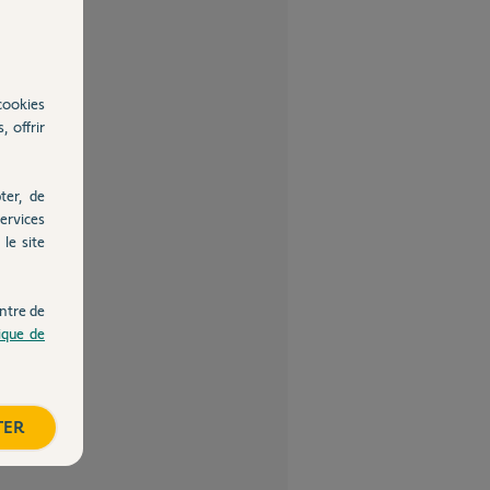
cookies
, offrir
ter, de
ervices
le site
ntre de
tique de
TER