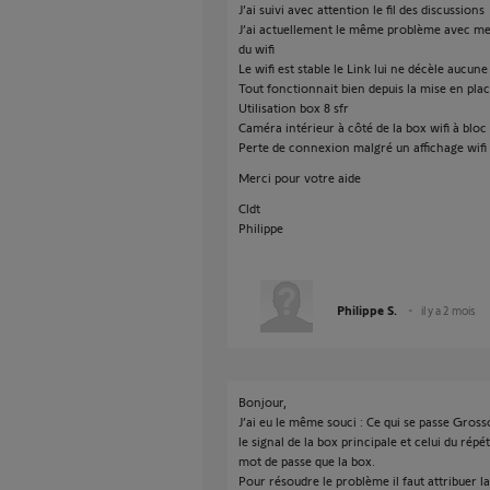
J’ai suivi avec attention le fil des discussions
J’ai actuellement le même problème avec m
du wifi
Le wifi est stable le Link lui ne décèle aucun
Tout fonctionnait bien depuis la mise en pla
Utilisation box 8 sfr
Caméra intérieur à côté de la box wifi à bloc
Perte de connexion malgré un affichage wifi
Merci pour votre aide
Cldt
Philippe
Philippe S.
il y a 2 mois
Bonjour,
J’ai eu le même souci : Ce qui se passe Gros
le signal de la box principale et celui du ré
mot de passe que la box.
Pour résoudre le problème il faut attribuer l