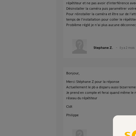
répétiteur et ne pas avoir d’interférence ave
Désinstaller la caméra puis paramétrer votre
Pour réinstaller la caméra et être sur de l’att
temps de l'installation pour coller le répétit
Problème réglé je n’ai plus aucune déconnec
Stephane Z.
il y a 2 mois
Bonjour,
Merci Stéphane Z pour la réponse
Actuellement le pb a disparu aussi bizarremen
Je prend en compte et ferai quand même le 
réseau du répétiteur
Cldt
Philippe