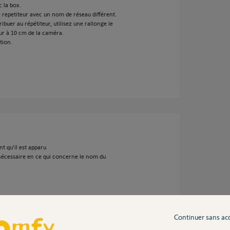
c la box.
 repetiteur avec un nom de réseau différent.
ribuer au répétiteur, utilisez une rallonge le
eur à 10 cm de la caméra.
tion.
t qu’il est apparu
nécessaire en ce qui concerne le nom du
Continuer sans ac