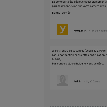
Le correctif a été déployé et est pleinement f
plus de déconnexion sur votre caméra depuis
Bonne journée.
Morgan F.
il y a environ 
Je suis rentré de vacances (depuis le 13/06)!,
pas la connection dans cette configuration co
le 26/6)
Par contre aujourd'hui, elle viens de déco...
Jeff B.
il y a 20 jours