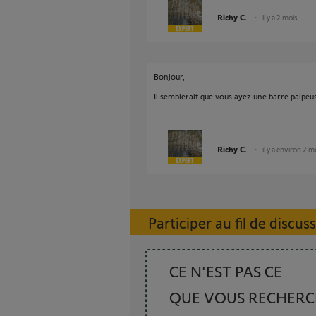
Richy C.
il y a 2 mois
Bonjour,
Il semblerait que vous ayez une barre palpeuse
Richy C.
il y a environ 2 m
Participer au fil de discus
CE N'EST PAS CE
QUE VOUS RECHER