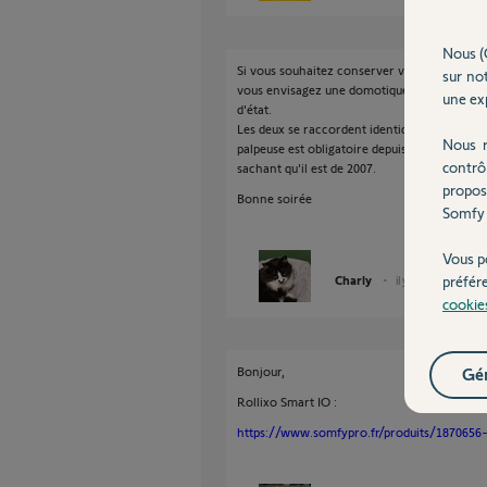
Nous (
Si vous souhaitez conserver vos TC RTS actue
sur not
vous envisagez une domotique future il vous f
une exp
d'état.
Les deux se raccordent identiquement à celui
Nous r
palpeuse est obligatoire depuis 2018 raison p
contrô
sachant qu'il est de 2007.
propos
Bonne soirée
Somfy 
Vous p
préfér
Charly
il y a 2 mois
cookie
Gér
Bonjour,
Rollixo Smart IO :
https://www.somfypro.fr/produits/1870656-r