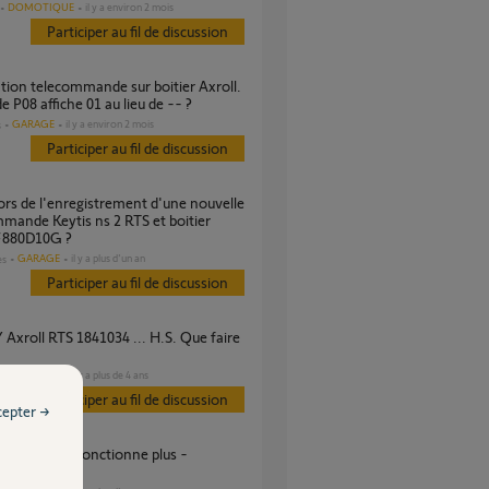
DOMOTIQUE
il y a environ 2 mois
Participer au fil de discussion
 P08 affiche 01 au lieu de -- ?
GARAGE
il y a environ 2 mois
s
Participer au fil de discussion
mande Keytis ns 2 RTS et boitier
 F880D10G ?
GARAGE
il y a plus d'un an
es
Participer au fil de discussion
GARAGE
il y a plus de 4 ans
es
Participer au fil de discussion
cepter →
10F