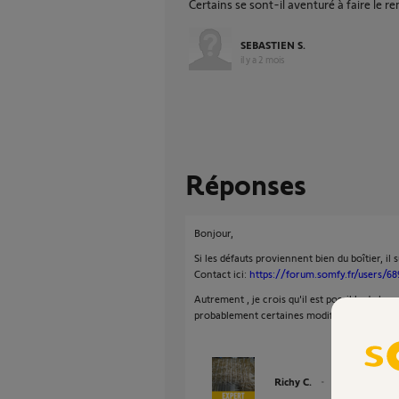
Certains se sont-il aventuré à faire le 
SEBASTIEN S.
il y a 2 mois
Réponses
Bonjour,
Si les défauts proviennent bien du boîtier, il
Contact ici:
https://forum.somfy.fr/users/6
Autrement , je crois qu'il est possible de le
probablement certaines modifications.
Richy C.
il y a 2 mois