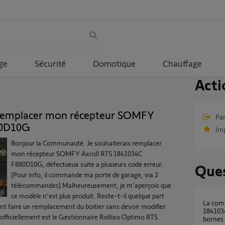
ge
Sécurité
Domotique
Chauffage
Acti
s remplacer mon récepteur SOMFY
Par
80D10G
Im
Bonjour la Communauté. Je souhaiterais remplacer
mon récepteur SOMFY Axroll RTS 1841034C
F880D10G, défectueux suite a plusieurs code erreur.
Ques
(Pour info, il commande ma porte de garage, via 2
télécommandes) Malheureusement, je m'aperçois que
ce modèle n'est plus produit. Reste-t-il quelque part
La commande par l'interrupteur de Axcroll
t faire un remplacement du boitier sans devoir modifier
1841034
officiellement est le Gestionnaire Rollixo Optimo RTS.
bornes 