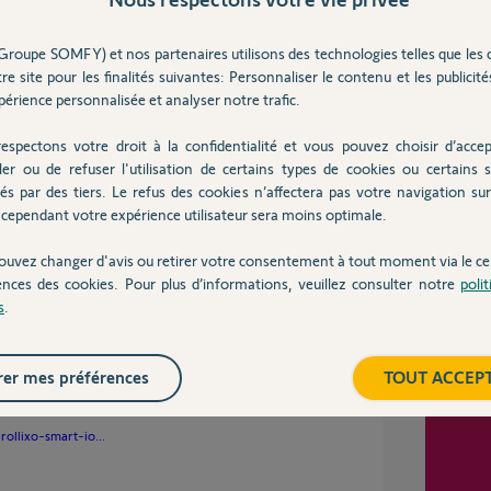
11
répons
Groupe SOMFY) et nos partenaires utilisons des technologies telles que les 
lles il vous faudra le Rollixo Optimo RTS, si
re site pour les finalités suivantes: Personnaliser le contenu et les publicités
aut le Rollixo Smart IO qui offre le retour
érience personnalisée et analyser notre trafic.
 que vous avez, sachez toutefois que la barre
Inter
espectons votre droit à la confidentialité et vous pouvez choisir d’accep
our laquelle votre Axroll n'est plus normalisé
ler ou de refuser l'utilisation de certains types de cookies ou certains s
és par des tiers. Le refus des cookies n’affectera pas votre navigation sur 
cependant votre expérience utilisateur sera moins optimale.
ouvez changer d'avis ou retirer votre consentement à tout moment via le ce
ences des cookies. Pour plus d’informations, veuillez consulter notre
poli
s
.
er mes préférences
TOUT ACCEP
ollixo-smart-io...