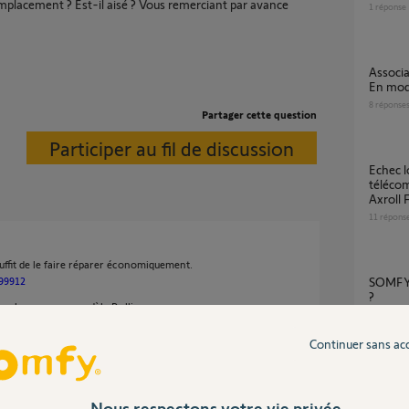
remplacement ? Est-il aisé ? Vous remerciant par avance
1
réponse
Association telecommande sur boitier Axroll.
En mode
8
réponse
Partager cette question
Participer au fil de discussion
Echec lors de l'enregistrement d'une nouvelle
télécom
Axroll
11
répons
 suffit de le faire réparer économiquement.
899912
SOMFY Axroll RTS 1841034 ... H.S. Que faire
?
 remplacer par un modèle Rollixo, avec
16
répons
Continuer sans ac
Porte de garage ne fonctionne plus -
F880D
Nous respectons votre vie privée