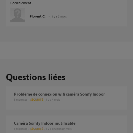
Cordialement
Florent C.
il y a 2 mois
Questions liées
Problème de connexion wifi caméra Somfy Indoor
8
réponses
SÉCURITÉ
il y a 4 mois
Caméra Somfy Indoor inutilisable
5
réponses
SÉCURITÉ
il y a environ un mois