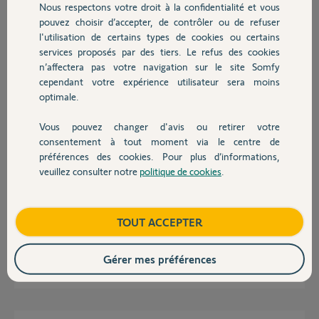
Merci, pour vos réponses.
Nous respectons votre droit à la confidentialité et vous
Chauffage
pouvez choisir d’accepter, de contrôler ou de refuser
Cordialement
l'utilisation de certains types de cookies ou certains
services proposés par des tiers. Le refus des cookies
Autres produits
Florent C.
n’affectera pas votre navigation sur le site Somfy
il y a 2 mois
cependant votre expérience utilisateur sera moins
optimale.
Vous pouvez changer d'avis ou retirer votre
Réponses
Devis avec un pro
consentement à tout moment via le centre de
préférences des cookies. Pour plus d’informations,
veuillez consulter notre
politique de cookies
.
Contact
Bonjour Florent,
Quel est l'état de led ? À quelle étape cela bloque ? Quel est le message
d'erreur ?
Boutique
TOUT ACCEPTER
Bonne journée.
Gérer mes préférences
Morgan F.
il y a 2 mois