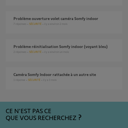
Problème ouverture volet caméra Somfy indoor
7
réponses
SÉCURITÉ
il y a environ 2 mois
Problème réinitialisation Somfy indoor (voyant bleu)
2
réponses
SÉCURITÉ
il y a environ un mois
Caméra Somfy Indoor rattachée à un autre site
1
réponse
SÉCURITÉ
il y a 3 mois
CE N'EST PAS CE
QUE VOUS RECHERCHEZ