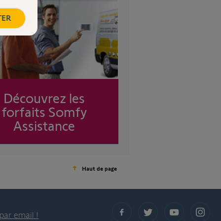
TER
Découvrez les
forfaits Somfy
Assistance
Haut de page
par email !