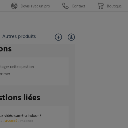
Devis avec un pro
Contact
Boutique
Autres produits
ons
tager cette question
primer
tions liées
flux vidéo caméra indoor ?
SÉCURITÉ
il y a 5 mois
es