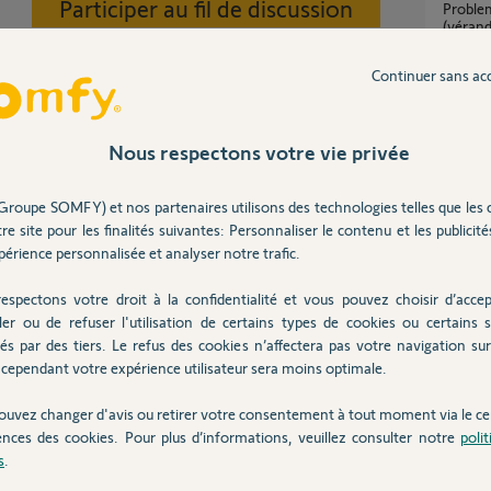
Participer au fil de discussion
Probleme de découverte volets roulants
(véran
3
réponse
Continuer sans ac
ef.....notre boule de cristal est en panne.
programmation plusieurs volet sur canal 5 de
la teli
Nous respectons votre vie privée
3
réponse
Groupe SOMFY) et nos partenaires utilisons des technologies telles que les 
re site pour les finalités suivantes: Personnaliser le contenu et les publicités
Probleme de deconnexion tous les jours des
érience personnalisée et analyser notre trafic.
camera
38
répons
espectons votre droit à la confidentialité et vous pouvez choisir d’accep
Decon
ler ou de refuser l'utilisation de certains types de cookies ou certains s
71
répons
és par des tiers. Le refus des cookies n’affectera pas votre navigation sur 
cependant votre expérience utilisateur sera moins optimale.
Posez votre question
ouvez changer d'avis ou retirer votre consentement à tout moment via le ce
CHEZ
Inter
ences des cookies. Pour plus d’informations, veuillez consulter notre
poli
s
.