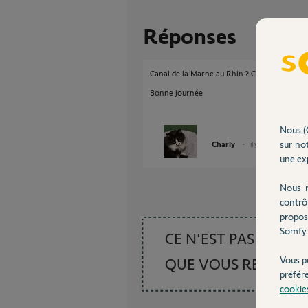
Réponses
Canal de la Marne au Rhin ? Canal du Midi ? Br
Bonne journée
Nous (
sur not
Charly
il y a 2 mois
une exp
Nous r
contrô
propos
Somfy 
CE N'EST PAS CE
Vous p
QUE VOUS RECHER
préfér
cookie