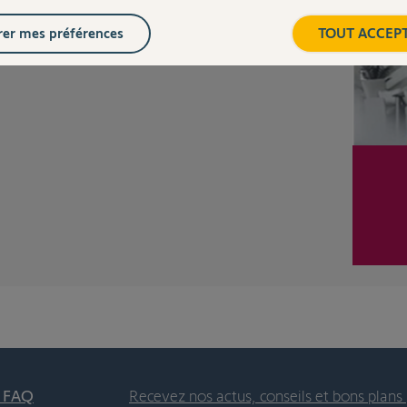
er mes préférences
TOUT ACCEP
t FAQ
Recevez nos actus, conseils et bons plans 