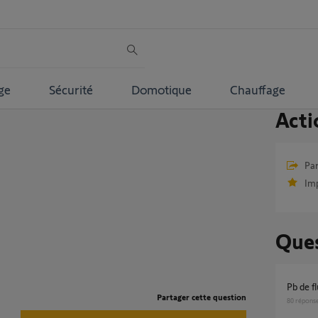
ge
Sécurité
Domotique
Chauffage
Acti
Par
Im
Ques
Pb de 
Partager cette question
80
répons