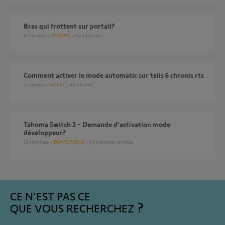
Bras qui frottent sur portail?
8
réponses
PORTAIL
il y a 10 jours
comment activer le mode automatic sur telis 6 chronis rts
1
réponse
VOLET
il y a 6 mois
Tahoma Switch 2 - Demande d'activation mode
développeur?
11
réponses
DOMOTIQUE
il y a environ un mois
CE N'EST PAS CE
QUE VOUS RECHERCHEZ