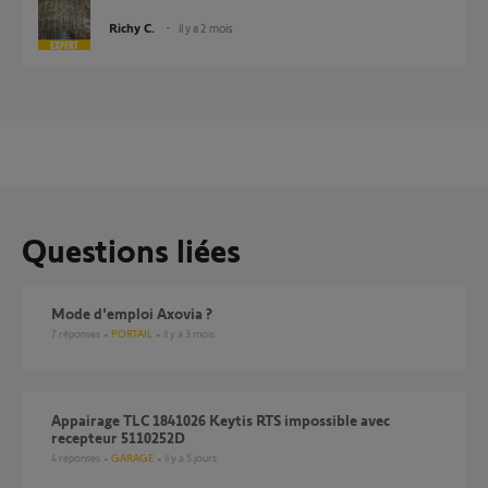
Richy C.
il y a 2 mois
Questions liées
Mode d'emploi Axovia ?
7
réponses
PORTAIL
il y a 3 mois
Appairage TLC 1841026 Keytis RTS impossible avec
recepteur 5110252D
4
réponses
GARAGE
il y a 5 jours