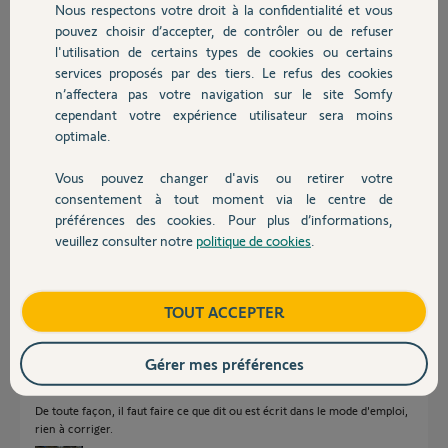
Nous respectons votre droit à la confidentialité et vous
Chauffage
pouvez choisir d’accepter, de contrôler ou de refuser
patrick G.
l'utilisation de certains types de cookies ou certains
il y a 2 mois
services proposés par des tiers. Le refus des cookies
Autres produits
Participer au fil de discussion
n’affectera pas votre navigation sur le site Somfy
cependant votre expérience utilisateur sera moins
optimale.
Réponses
Vous pouvez changer d'avis ou retirer votre
Devis avec un pro
consentement à tout moment via le centre de
préférences des cookies. Pour plus d’informations,
Bonjour,
veuillez consulter notre
politique de cookies
.
Contact
Sur les nouveaux boîtiers, les bornes 3 et 4 ne sont prévues que pour le
raccordement des deux cellules.
Tout ce qui concerne les commandes filaires, Visio, contacts à clé et
Boutique
TOUT ACCEPTER
autre accessoires doivent être connectés aux bornes 5 et 6.
Si votre ancien boîtier est en panne, vous pouvez le faire réparer
Gérer mes préférences
économiquement et pas de question à se poser ...
Pour contact et infos :
https://forum.somfy.fr/users/6899912
De toute façon, il faut faire ce que dit ou est écrit dans le mode d'emploi,
rien à corriger.