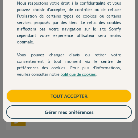
Merci,
Nous respectons votre droit à la confidentialité et vous
Chauffage
pouvez choisir d’accepter, de contrôler ou de refuser
l'utilisation de certains types de cookies ou certains
Florent C.
il y a environ 2 mois
services proposés par des tiers. Le refus des cookies
Autres produits
n’affectera pas votre navigation sur le site Somfy
cependant votre expérience utilisateur sera moins
optimale.
Réponses
Vous pouvez changer d'avis ou retirer votre
Devis avec un pro
consentement à tout moment via le centre de
Bonjour Florent,
préférences des cookies. Pour plus d’informations,
veuillez consulter notre
politique de cookies
.
Je vous confirme que la One est déjà installée chez une autre personne.
Contact
Votre produit doit être supprimé pour qu'il soit installable et exploitable.
Dans ce cas-là, vous devrez contacter l'ancien propriétaire pour qu'il le
supprime de son compte Somfy Protect. Seulement lui pourra effectuer
Boutique
TOUT ACCEPTER
cette manipulation.
Bonne journée.
Gérer mes préférences
Morgan F.
il y a environ 2 mois