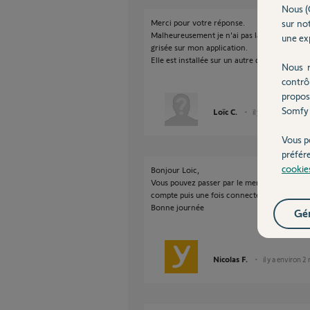
Nous (
sur not
Merci pour votre réponse.
Malheureusement je n'ai pas la box sur mon 
une exp
grisée sur mon application.
Elle est installée sur un autre domicile.
Nous r
contrô
propos
Somfy 
Loïc C.
il y a environ 2 moi
Vous p
préfér
cookie
Bonjour Loic,
Vous pouvez passer par le menu "gestion des
compte puis une fois connecter sur le nouve
Bonne journée
Gér
Nicolas F.
il y a environ 2