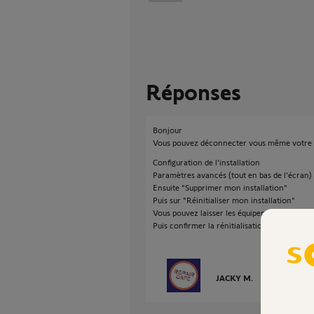
Réponses
Bonjour
Vous pouvez déconnecter vous même votre
Configuration de l'installation
Paramètres avancés (tout en bas de l'écran)
Ensuite "Supprimer mon installation"
Puis sur "Réinitialiser mon installation"
Vous pouvez laisser les équipements appairé
Puis confirmer la rénitialisation
JACKY M.
il y a environ 