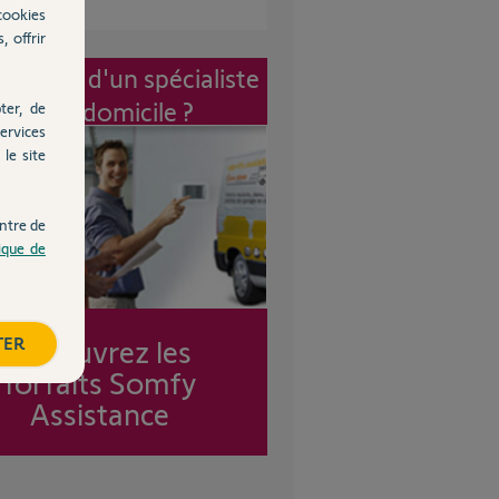
cookies
, offrir
vention d'un spécialiste
à mon domicile ?
ter, de
ervices
le site
ntre de
tique de
TER
Découvrez les
forfaits Somfy
Assistance