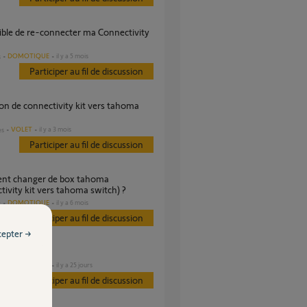
DOMOTIQUE
il y a 5 mois
s
Participer au fil de discussion
VOLET
il y a 3 mois
es
Participer au fil de discussion
tivity kit vers tahoma switch) ?
DOMOTIQUE
il y a 6 mois
s
Participer au fil de discussion
cepter →
connectivity
DOMOTIQUE
il y a 25 jours
s
Participer au fil de discussion