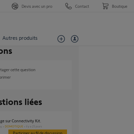
Devis avec un pro
Contact
Boutique
Autres produits
ons
tager cette question
primer
tions liées
age sur Connectivity Kit.
DOMOTIQUE
il y a 25 jours
es
Participer au fil de discussion