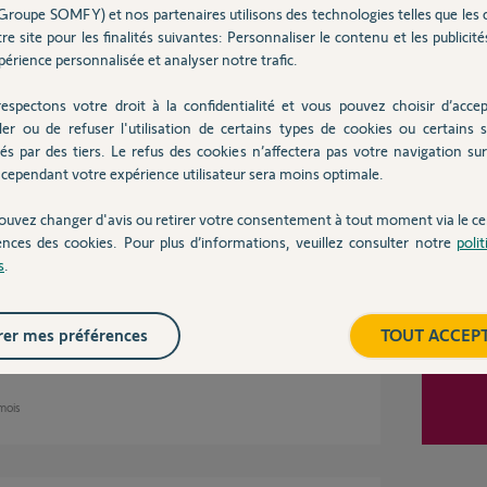
Groupe SOMFY) et nos partenaires utilisons des technologies telles que les 
re site pour les finalités suivantes: Personnaliser le contenu et les publicités
réseau et l'option Paramètres avancés est
érience personnalisée et analyser notre trafic.
Inter
espectons votre droit à la confidentialité et vous pouvez choisir d’accep
ler ou de refuser l'utilisation de certains types de cookies ou certains s
és par des tiers. Le refus des cookies n’affectera pas votre navigation sur 
cependant votre expérience utilisateur sera moins optimale.
s
ouvez changer d'avis ou retirer votre consentement à tout moment via le ce
ences des cookies. Pour plus d’informations, veuillez consulter notre
poli
s
.
 utilisateur" pour ajouter votre nouveau
au compte supprimer l'ancien.
er mes préférences
TOUT ACCEP
 mois