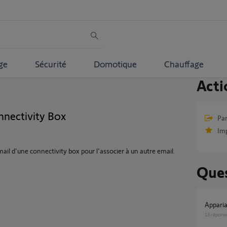
ge
Sécurité
Domotique
Chauffage
Acti
nnectivity Box
Par
Im
il d'une connectivity box pour l'associer à un autre email.
Ques
Appari
13
répons