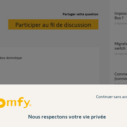
Impossible de re-connecter ma Connectivity
Partager cette question
Box ?
Participer au fil de discussion
5
réponse
migration de connectivity kit vers tahoma
switch
18
répons
 box domotique
Comment changer de box tahoma
(connec
6
réponse
s en appuyant sur "Oui"
Continuer sans ac
Reset 
6
réponse
2 mois
Nous respectons votre vie privée