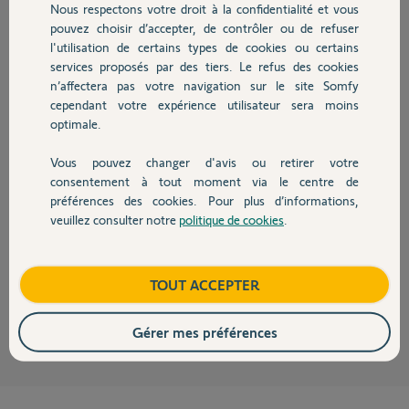
Merci,
Nous respectons votre droit à la confidentialité et vous
Chauffage
pouvez choisir d’accepter, de contrôler ou de refuser
l'utilisation de certains types de cookies ou certains
Yonel T.
services proposés par des tiers. Le refus des cookies
Autres produits
il y a environ 2 mois
n’affectera pas votre navigation sur le site Somfy
Participer au fil de discussion
cependant votre expérience utilisateur sera moins
optimale.
Réponses
Vous pouvez changer d'avis ou retirer votre
Devis avec un pro
consentement à tout moment via le centre de
préférences des cookies. Pour plus d’informations,
veuillez consulter notre
politique de cookies
.
Bonjour
Contact
Quelle référence de capteur ? L'avez vous supprimé du TaHoma avec
d'essayer de le réassocier ?
Boutique
TOUT ACCEPTER
Jean-Luc B.
il y a environ 2 mois
Gérer mes préférences