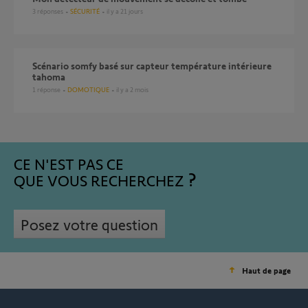
3
réponses
SÉCURITÉ
il y a 21 jours
Scénario somfy basé sur capteur température intérieure
tahoma
1
réponse
DOMOTIQUE
il y a 2 mois
CE N'EST PAS CE
QUE VOUS RECHERCHEZ
Posez votre question
Haut de page