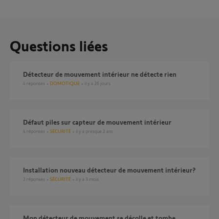
Questions liées
Détecteur de mouvement intérieur ne détecte rien
4
réponses
DOMOTIQUE
il y a 26 jours
Défaut piles sur capteur de mouvement intérieur
4
réponses
SÉCURITÉ
il y a presque 2 ans
installation nouveau détecteur de mouvement intérieur?
2
réponses
SÉCURITÉ
il y a 3 mois
Mon détecteur de mouvement se décolle et tombe