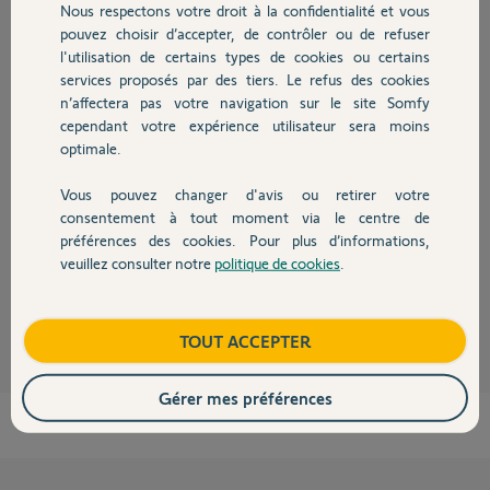
Nous respectons votre droit à la confidentialité et vous
Chauffage
Wilko V.
pouvez choisir d’accepter, de contrôler ou de refuser
il y a environ 2 mois
l'utilisation de certains types de cookies ou certains
Participer au fil de discussion
services proposés par des tiers. Le refus des cookies
Autres produits
n’affectera pas votre navigation sur le site Somfy
cependant votre expérience utilisateur sera moins
optimale.
Réponses
Vous pouvez changer d'avis ou retirer votre
Devis avec un pro
consentement à tout moment via le centre de
Bonjour
préférences des cookies. Pour plus d’informations,
Tous les accessoires sont compatibles.
veuillez consulter notre
politique de cookies
.
Contact
JACKY M.
il y a environ 2 mois
Boutique
TOUT ACCEPTER
Gérer mes préférences