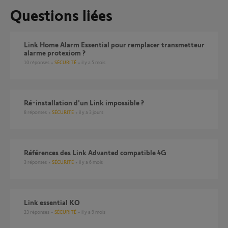
Questions liées
Link Home Alarm Essential pour remplacer transmetteur
alarme protexiom ?
10
réponses
SÉCURITÉ
il y a 5 mois
ré-installation d'un Link impossible ?
8
réponses
SÉCURITÉ
il y a 3 jours
Références des Link Advanted compatible 4G
3
réponses
SÉCURITÉ
il y a 6 mois
Link essential KO
23
réponses
SÉCURITÉ
il y a 9 mois