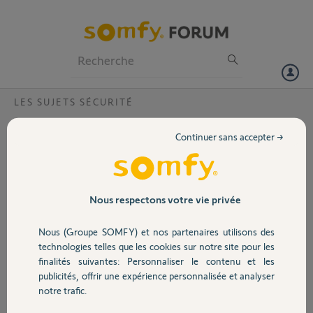
Particuliers
Professionnels
Forum
LES SUJETS SÉCURITÉ
Volet
Ancien accessoires compatibles avec
Continuer sans accepter →
nouvelle Link essential?
Portail
Bonjour,
Je me retrouve avec mon « ancien » Link sans fil Somfy acheté en
Garage
2021 qui ne fonctionne plus après avoir changé de fournisseur d’accès
Nous respectons votre vie privée
à internet au début de cette année (premier Orange, maintenant
Free). Je voudrais acheter une nouvelle station de base Somfy Home
Nous (Groupe SOMFY) et nos partenaires utilisons des
Sécurité
Essential pour 153 €, mais je veux m’assurer que mes « anciens »
technologies telles que les cookies sur notre site pour les
accessoires fonctionnent comme mes 9 Intellitags, 2
finalités suivantes: Personnaliser le contenu et les
télécommandes, sirènes intérieur et détecteurs de mouvement?
publicités, offrir une expérience personnalisée et analyser
Domotique
notre trafic.
Merci,