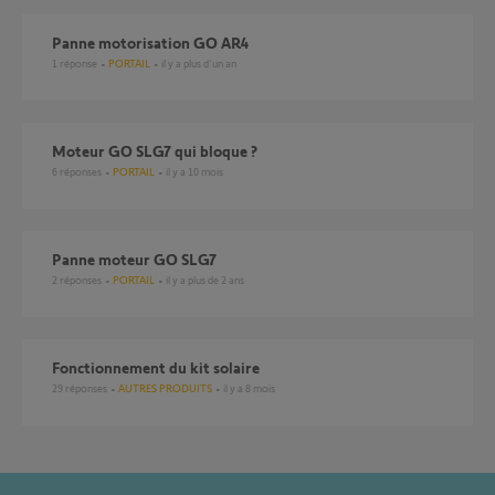
Panne motorisation GO AR4
1
réponse
PORTAIL
il y a plus d'un an
Moteur GO SLG7 qui bloque ?
6
réponses
PORTAIL
il y a 10 mois
panne moteur GO SLG7
2
réponses
PORTAIL
il y a plus de 2 ans
Fonctionnement du kit solaire
29
réponses
AUTRES PRODUITS
il y a 8 mois