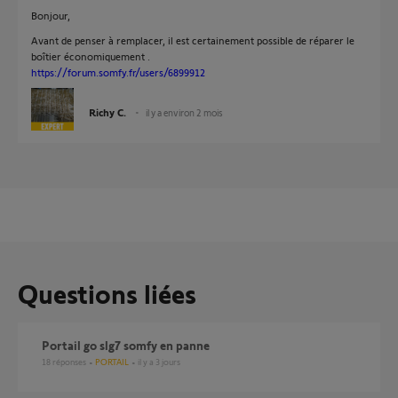
Bonjour,
Avant de penser à remplacer, il est certainement possible de réparer le
boîtier économiquement .
https://forum.somfy.fr/users/6899912
Richy C.
il y a environ 2 mois
Questions liées
Portail go slg7 somfy en panne
18
réponses
PORTAIL
il y a 3 jours