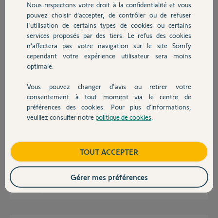
Nous respectons votre droit à la confidentialité et vous
Chauffage
Réponses
pouvez choisir d’accepter, de contrôler ou de refuser
l'utilisation de certains types de cookies ou certains
services proposés par des tiers. Le refus des cookies
Autres produits
D'après les symptômes, la carte électronique de votre motorisation
n’affectera pas votre navigation sur le site Somfy
Somfy SLT7 est actuellement complètement hors tension et ne reçoit
cependant votre expérience utilisateur sera moins
plus d'alimentation du réseau 230 V.
optimale.
Le disjoncteur a pu se déclencher à la suite d'un court-circuit qui a
endommagé le système électrique de la motorisation. Il vous faut vérifier
Vous pouvez changer d'avis ou retirer votre
le bon fonctionnement de la prise ou du disjoncteur dans le tableau,
Devis avec un pro
consentement à tout moment via le centre de
l'intégrité du câble d'alimentation, ainsi que le fusible thermique intégré
préférences des cookies. Pour plus d’informations,
sur la carte de commande à l'intérieur du bloc moteur. Vous trouverez
veuillez consulter notre
politique de cookies
.
les pièces détachées nécessaires en ligne et pourrez suivre le conteneur
Contact
ici:
https://globy.com/tracking/ymlu
. Si le fusible est intact mais que les
voyants restent éteints lors de la mise sous tension, la panne est due à
une défaillance du transformateur ou du circuit d'alimentation de la carte
Boutique
TOUT ACCEPTER
après une surtension, et dans ce cas, il faudra remplacer le bloc
électronique.
Gérer mes préférences
Arthur A.
il y a environ 2 mois