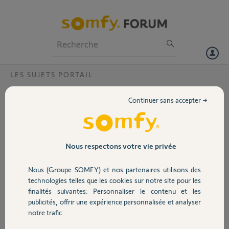
Particuliers
Professionnels
Forum
LES SUJETS PORTAIL
Volet
Panne GO SLT7
Continuer sans accepter →
Bonjour, le moteur ne fonctionne plus .après avoir disjoncté et le
Portail
courant remis le moteur a fonctionné sur batterie et depuis plus.
Aucuns voyant ne s'allumes
Garage
Nous respectons votre vie privée
Merci,
Nous (Groupe SOMFY) et nos partenaires utilisons des
Sécurité
eric P.
technologies telles que les cookies sur notre site pour les
il y a environ 2 mois
finalités suivantes: Personnaliser le contenu et les
Participer au fil de discussion
publicités, offrir une expérience personnalisée et analyser
Domotique
notre trafic.