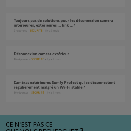
toujours pas de solutions pour les déconnexion camera
intérieures, extérieures ... link ...?
5
réponses
SÉCURITÉ
il y a 3 mois
Déconnexion camera extérieur
16
réponses
SÉCURITÉ
il y a 4 mois
Caméras extérieures Somfy Protect qui se déconnectent
régulièrement malgré un Wi-Fi stable ?
96
réponses
SÉCURITÉ
il y a 4 mois
CE N'EST PAS CE