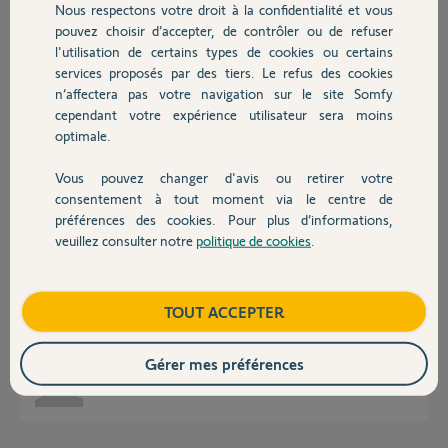
Nous respectons votre droit à la confidentialité et vous
Chauffage
pouvez choisir d’accepter, de contrôler ou de refuser
Till L.
l'utilisation de certains types de cookies ou certains
il y a environ 2 mois
services proposés par des tiers. Le refus des cookies
Autres produits
n’affectera pas votre navigation sur le site Somfy
cependant votre expérience utilisateur sera moins
Réponses
optimale.
Vous pouvez changer d'avis ou retirer votre
Devis avec un pro
consentement à tout moment via le centre de
Bonjour ma caméra somfy se déconnecte régulièrement la led blanche
préférences des cookies. Pour plus d’informations,
clignote le réseau wifi est bon 2 bars je réinitialise avec un trombone
veuillez consulter notre
politique de cookies
.
régulièrement ça refonctionne mais se redeconnecte régulièrement elle
Contact
est branché sur la même ligne d'un phare détecteur de mouvement mais
pas d'éclairage branché dessus merci pour votre aide
Boutique
TOUT ACCEPTER
Gérer mes préférences
Hervé V.
il y a environ 2 mois