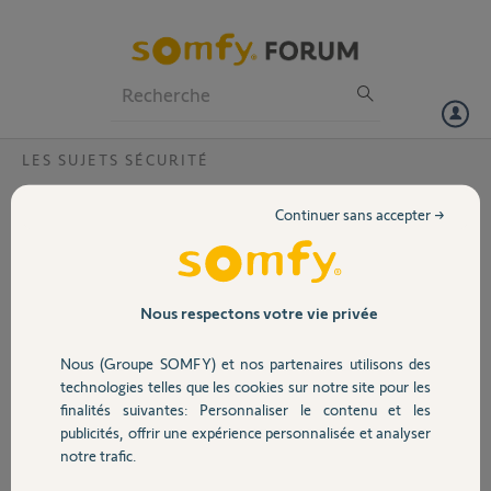
Particuliers
Professionnels
Forum
LES SUJETS SÉCURITÉ
Volet
Déconnexion caméra extérieure ?
Continuer sans accepter →
Bonjour,
Portail
Le problème de déconnexion de ma caméra extérieure est à nouveau
présent.
Garage
Nous respectons votre vie privée
Ticket précédent 10580047.
Nous (Groupe SOMFY) et nos partenaires utilisons des
Pourriez vous svp partager si une manipulation doit être effectuée.
Sécurité
technologies telles que les cookies sur notre site pour les
Merci
finalités suivantes: Personnaliser le contenu et les
publicités, offrir une expérience personnalisée et analyser
Domotique
Till L.
notre trafic.
Merci,