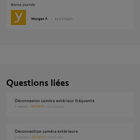
Bonne journée.
Morgan F.
il y a 23 jours
Questions liées
Déconnexion caméra extérieur fréquente
1
réponse
SÉCURITÉ
il y a 12 jours
Déconnection caméra extérieure
7
réponses
SÉCURITÉ
il y a 3 mois