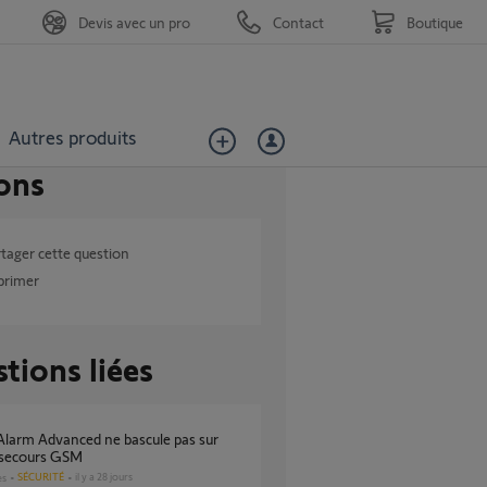
Devis avec un pro
Contact
Boutique
Autres produits
ons
tager cette question
primer
tions liées
 secours GSM
SÉCURITÉ
il y a 28 jours
es