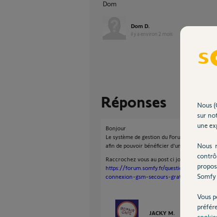
Dom
Dom D.
il y a environ 2 mois
Réponses
Nous (
sur not
une exp
Bonjour
Le système de gestion du Forum vous a propo
Nous r
afin de pouvoir bénéficier d'un traitement pl
contrô
Raccrochez vous au post ci joint pour que vot
propos
https://forum.somfy.fr/questions/372290
Somfy 
connexion-gsm-secours-gratuite-5-ans#a
Vous p
préfér
JACKY M.
il y a environ 
cookie