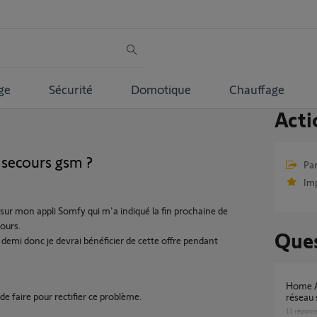
ge
Sécurité
Domotique
Chauffage
Acti
 secours gsm ?
Par
Im
sur mon appli Somfy qui m'a indiqué la fin prochaine de
ours.
Ques
t demi donc je devrai bénéficier de cette offre pendant
Home Alarm Advanced ne bascule pas sur
de faire pour rectifier ce problème.
réseau
11
répons