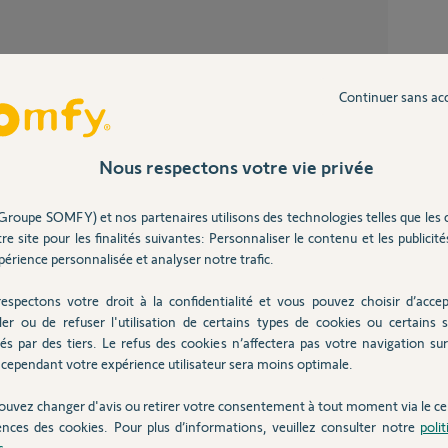
Réseau de secours GSM payant avant les 5
ans ?
Continuer sans ac
49
répons
Partager cette question
Abonn
18
répons
Participer au fil de discussion
Nous respectons votre vie privée
Groupe SOMFY) et nos partenaires utilisons des technologies telles que les 
Comment souscrire au réseau de secours
re site pour les finalités suivantes: Personnaliser le contenu et les publicités
GSM ?
érience personnalisée et analyser notre trafic.
8
réponse
sé de vous raccrocher a un sujet équivalent
espectons votre droit à la confidentialité et vous pouvez choisir d’accep
us rapide de votre problème.
ler ou de refuser l'utilisation de certains types de cookies ou certains s
Pop up abonnement réseau de secours GSM
re Link soit ajouté a la iste des corrections
és par des tiers. Le refus des cookies n’affectera pas votre navigation sur 
avant 5
5-home-alarm-advanced-mise-place-
cependant votre expérience utilisateur sera moins optimale.
nswer_9435311
1
réponse
ouvez changer d'avis ou retirer votre consentement à tout moment via le ce
ences des cookies. Pour plus d’informations, veuillez consulter notre
poli
2 mois
s
.