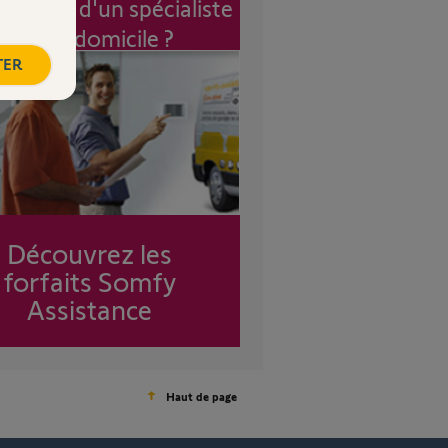
vention d'un spécialiste
à mon domicile ?
TER
Découvrez les
forfaits Somfy
Assistance
Haut de page