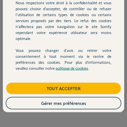
Nous respectons votre droit à la confidentialité et vous
Chauffage
JOSIANE L.
pouvez choisir d’accepter, de contrôler ou de refuser
il y a environ 2 mois
l'utilisation de certains types de cookies ou certains
Participer au fil de discussion
services proposés par des tiers. Le refus des cookies
Autres produits
n’affectera pas votre navigation sur le site Somfy
cependant votre expérience utilisateur sera moins
optimale.
Réponses
Vous pouvez changer d'avis ou retirer votre
Devis avec un pro
consentement à tout moment via le centre de
Bonjour Josiane,
préférences des cookies. Pour plus d’informations,
Je vous invite a reparametre le Wifi de votre kit de connectivité car je ne
veuillez consulter notre
politique de cookies
.
le vois pas connecté et je ne peu donc pas faire de manipulation.
Contact
bonne journée
Boutique
TOUT ACCEPTER
Nicolas F.
il y a environ 2 mois
Gérer mes préférences