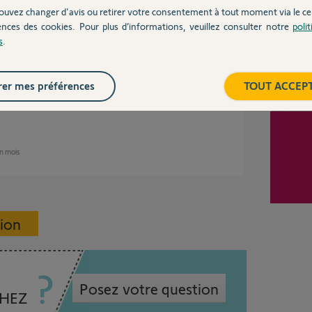
nviron 2 mois
ouvez changer d'avis ou retirer votre consentement à tout moment via le ce
ences des cookies. Pour plus d’informations, veuillez consulter notre
poli
s
.
re Tahoma.
er mes préférences
TOUT ACCEP
un mois
sion
Posez votre question
CHEZ