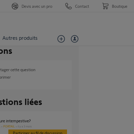
Devis avec un pro
Contact
Boutique
Autres produits
ons
tager cette question
primer
tions liées
ture intempestive?
PORTAIL
il y a 3 mois
s
Participer au fil de discussion