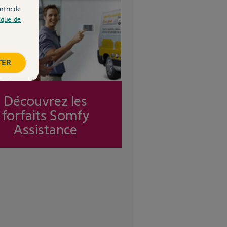
ntre de
tique de
TER
Découvrez les
forfaits Somfy
Assistance