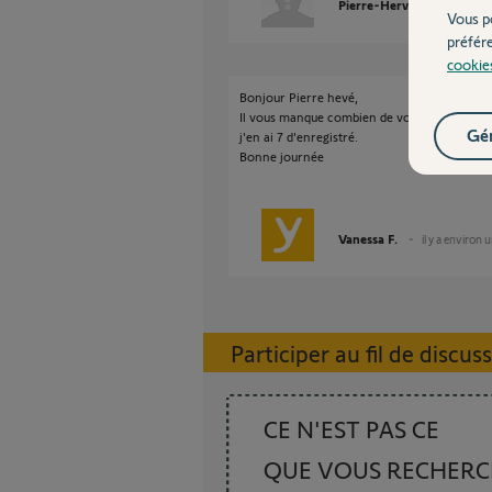
Pierre-Hervé C.
il y a e
Vous p
préfér
cookie
Bonjour Pierre hevé,
Il vous manque combien de volets dans vot
Gér
j'en ai 7 d'enregistré.
Bonne journée
Vanessa F.
il y a environ 
Participer au fil de discus
CE N'EST PAS CE
QUE VOUS RECHER