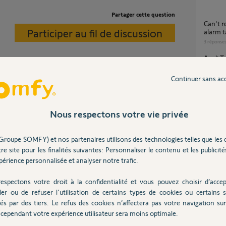
Partager cette question
can't reset to default smoke detector io
Participer au fil de discussion
alarm 
3
réponse
Appli Tahoma by Somfy : site/installation en
double
7
réponse
Continuer sans ac
Kit de connectivité [Default] Erreur de
otre box pour que je puisse vous aider.
pilotag
9
réponse
Nous respectons votre vie privée
Pb sur
2
réponse
Groupe SOMFY) et nos partenaires utilisons des technologies telles que les 
2 mois
re site pour les finalités suivantes: Personnaliser le contenu et les publicités
érience personnalisée et analyser notre trafic.
espectons votre droit à la confidentialité et vous pouvez choisir d’accep
N de ma box
ler ou de refuser l'utilisation de certains types de cookies ou certains s
Inter
és par des tiers. Le refus des cookies n’affectera pas votre navigation sur 
cependant votre expérience utilisateur sera moins optimale.