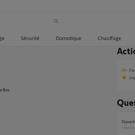
ge
Sécurité
Domotique
Chauffage
Acti
Par
Im
la Box
Ques
Ouver
3
réponse