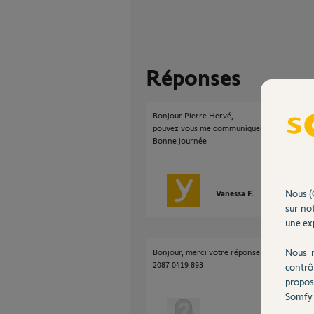
Réponses
Bonjour Pierre Hervé,
pouvez vous me communiquer le code pin de v
Bonne journée
Nous (
Vanessa F.
il y a environ 
sur not
une exp
Nous r
Bonjour, merci votre réponse voici le N°PI
2087 0419 893
contrô
propos
Somfy 