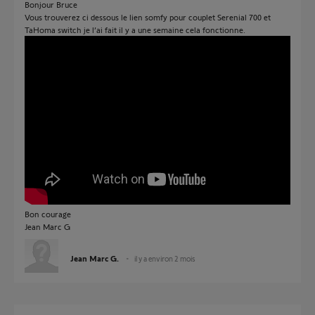
Bonjour Bruce
Vous trouverez ci dessous le lien somfy pour couplet Serenial 700 et
TaHoma switch je l’ai fait il y a une semaine cela fonctionne.
Bon courage
Jean Marc G
Jean Marc G.
il y a environ 2 mois