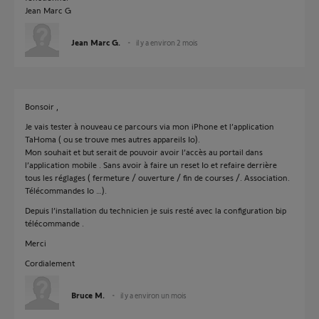
Jean Marc G
Jean Marc G.
il y a environ 2 mois
Bonsoir ,
Je vais tester à nouveau ce parcours via mon iPhone et l’application
TaHoma ( ou se trouve mes autres appareils Io).
Mon souhait et but serait de pouvoir avoir l’accès au portail dans
l’application mobile . Sans avoir à faire un reset Io et refaire derrière
tous les réglages ( fermeture / ouverture / fin de courses /. Association.
Télécommandes Io …).
Depuis l’installation du technicien je suis resté avec la configuration bip
télécommande .
Merci
Cordialement
Bruce M.
il y a environ un mois