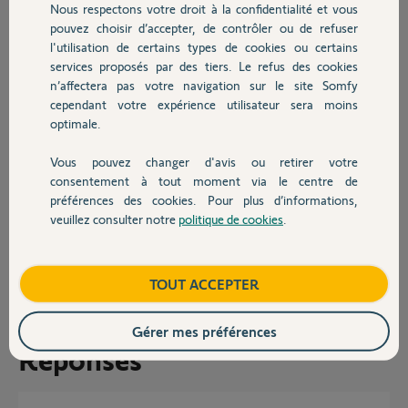
Nous respectons votre droit à la confidentialité et vous
Merci à vous pour votre aide et support.
Chauffage
pouvez choisir d’accepter, de contrôler ou de refuser
Et autre question , pensez vous que je peux fixer une boîtier ouverture
l'utilisation de certains types de cookies ou certains
fermeture comme j’ai pour mes volants roulant .
services proposés par des tiers. Le refus des cookies
Autres produits
Cest le modèle avec My..
n’affectera pas votre navigation sur le site Somfy
En modèle Io. Qui permet de monter et ou descendre les volets .
cependant votre expérience utilisateur sera moins
optimale.
Merci à vous .
Vous pouvez changer d'avis ou retirer votre
Cordialement
Devis avec un pro
consentement à tout moment via le centre de
Merci,
préférences des cookies. Pour plus d’informations,
veuillez consulter notre
politique de cookies
.
Contact
Bruce M.
il y a environ 2 mois
Participer au fil de discussion
Boutique
TOUT ACCEPTER
Gérer mes préférences
Réponses