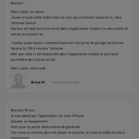
Bonsoir ,
Merci pour ce retour..
J’avais trouvé cette vidéo mais ne vois pas comment associer à j. Box
TaHoma Switch.
Ma box est déjà fonctionnel et dans l’application mobile j’ai mes volets et
autres accessoire Io.
J’aurais voulu savoir comment associer ma porte de garage sectionnel
Serena Io 700 à ma box TaHoma .
Afin que celui ci est disponible dans l’application mobile et plus tard
permettre des scénarios etc..
Merci pour votre aide
Bruce M.
il y a environ 2 mois
Bonjour Bruce,
Je suis passé par l’application sur mon iPhone:
Ajouter un équipement
Non pour la partie télécommande générale
J’ai choisi le serenia dans les dessin et ensuite j’ai suivi la vidéo et cela a
fonctionné.