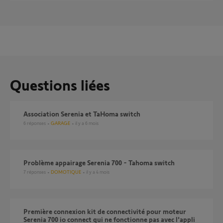
Questions liées
Association Serenia et TaHoma switch
6
réponses
GARAGE
il y a 6 mois
Problème appairage Serenia 700 - Tahoma switch
7
réponses
DOMOTIQUE
il y a 4 mois
Première connexion kit de connectivité pour moteur
Serenia 700 io connect qui ne fonctionne pas avec l'appli