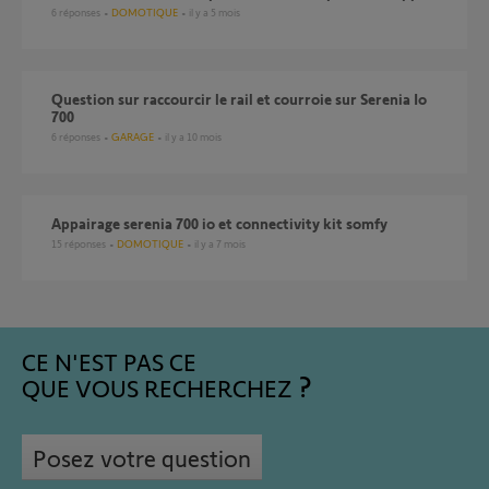
6
réponses
DOMOTIQUE
il y a 5 mois
Question sur raccourcir le rail et courroie sur Serenia Io
700
6
réponses
GARAGE
il y a 10 mois
appairage serenia 700 io et connectivity kit somfy
15
réponses
DOMOTIQUE
il y a 7 mois
CE N'EST PAS CE
QUE VOUS RECHERCHEZ
Posez votre question