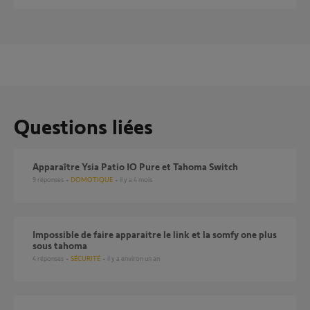
Questions liées
Apparaître Ysia Patio IO Pure et Tahoma Switch
9
réponses
DOMOTIQUE
il y a 4 mois
Impossible de faire apparaitre le link et la somfy one plus
sous tahoma
4
réponses
SÉCURITÉ
il y a environ un an