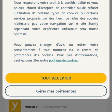
Nous respectons votre droit à la confidentialité et vous
Chauffage
pouvez choisir d’accepter, de contrôler ou de refuser
Réponses
l'utilisation de certains types de cookies ou certains
services proposés par des tiers. Le refus des cookies
Autres produits
n’affectera pas votre navigation sur le site Somfy
Bonjour
cependant votre expérience utilisateur sera moins
optimale.
En effet, au départ, tous les éléments apparaissent, il faut sélectionner ce
que vous voulez voir dans la pièce et valider la pièce. Pour modifier,
cliquez sur la pièce, puis en haut à droite sur la roue crantée.
Vous pouvez changer d'avis ou retirer votre
Devis avec un pro
consentement à tout moment via le centre de
préférences des cookies. Pour plus d’informations,
Jean-Luc B.
il y a environ 2 mois
veuillez consulter notre
politique de cookies
.
Contact
Boutique
TOUT ACCEPTER
Bonjour Dominique,
L'app Tahoma By somfy rencontre actuellement un bug sur l'affectation
des produits aux pieces.
Gérer mes préférences
Je reviens vers vous lorsque cela sera corriger.
bonne journée
Vanessa F.
il y a environ un mois