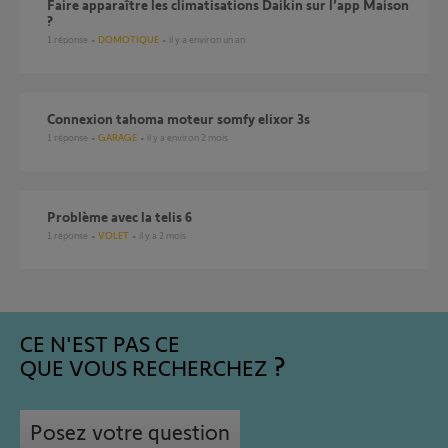
Faire apparaître les climatisations Daikin sur l’app Maison
?
1
réponse
DOMOTIQUE
il y a environ un an
Connexion tahoma moteur somfy elixor 3s
1
réponse
GARAGE
il y a environ 2 mois
problème avec la telis 6
1
réponse
VOLET
il y a 2 mois
CE N'EST PAS CE
QUE VOUS RECHERCHEZ
Posez votre question