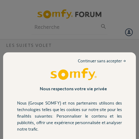
Particuliers
Professionnels
Forum
LES SUJETS VOLET
Volet
, comment ne faire apparaître que ceux
Continuer sans accepter →
sélectionnés ?
Portail
Bonjour,
Lorsque je crée une pièce, tous les volets apparaissent et pas
Garage
seulement ceux sélectionnés
Nous respectons votre vie privée
Merci,
Nous (Groupe SOMFY) et nos partenaires utilisons des
Sécurité
technologies telles que les cookies sur notre site pour les
Dominique
finalités suivantes: Personnaliser le contenu et les
il y a environ 2 mois
publicités, offrir une expérience personnalisée et analyser
Domotique
Participer au fil de discussion
notre trafic.