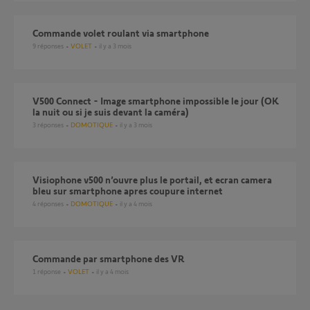
Commande volet roulant via smartphone
9
réponses
VOLET
il y a 3 mois
V500 Connect - Image smartphone impossible le jour (OK
la nuit ou si je suis devant la caméra)
3
réponses
DOMOTIQUE
il y a 3 mois
Visiophone v500 n’ouvre plus le portail, et ecran camera
bleu sur smartphone apres coupure internet
4
réponses
DOMOTIQUE
il y a 4 mois
Commande par smartphone des VR
1
réponse
VOLET
il y a 4 mois