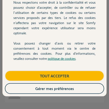
Nous respectons votre droit à la confidentialité et vous
Chauffage
pouvez choisir d’accepter, de contrôler ou de refuser
Réponses
l'utilisation de certains types de cookies ou certains
services proposés par des tiers. Le refus des cookies
Autres produits
n’affectera pas votre navigation sur le site Somfy
Il en faut un !
cependant votre expérience utilisateur sera moins
optimale.
Bonne journée
Vous pouvez changer d'avis ou retirer votre
Charly
il y a environ 2 mois
Devis avec un pro
consentement à tout moment via le centre de
préférences des cookies. Pour plus d’informations,
veuillez consulter notre
politique de cookies
.
Contact
Bonjour,
Merci pour votre réponse.
Je trouve ça très surprenant.
Boutique
TOUT ACCEPTER
Je souhaiterais trouver une autre solution.
Bonne journée à vous également
Gérer mes préférences
Philippe G.
il y a environ 2 mois