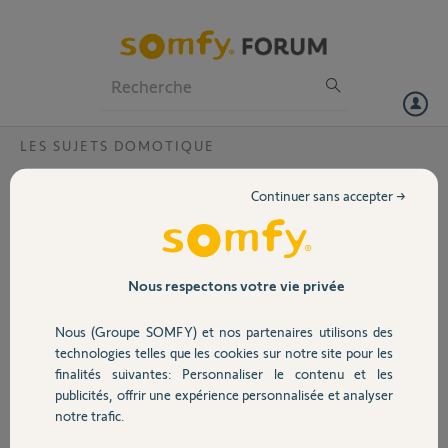
Particuliers
Professionnels
Forum
LES SUJETS DOMOTIQUE
Volet
sans smartphone
Continuer sans accepter →
Bonjour,
Portail
Je souhaite mettre en service et utiliser ma tahoma switch mais je
n'ai pas de smartphone.
Comment faire ?
Garage
Nous respectons votre vie privée
Merci,
Nous (Groupe SOMFY) et nos partenaires utilisons des
Sécurité
technologies telles que les cookies sur notre site pour les
Philippe G.
finalités suivantes: Personnaliser le contenu et les
il y a environ 2 mois
publicités, offrir une expérience personnalisée et analyser
Domotique
Participer au fil de discussion
notre trafic.