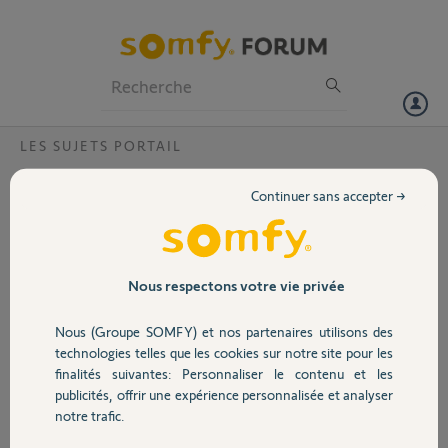
Particuliers
Professionnels
Forum
LES SUJETS PORTAIL
Volet
Où trouver carte électronique pour clavier
Continuer sans accepter →
à code - somfy 2 rts - somfy 1870917
Portail
Bonjour,
La carte électronique de mon clavier à code est HS et je souhaite la
Garage
remplacer.
Nous respectons votre vie privée
Malgré pas mal de temps passé sur internet a chercher cette pièce de
rechange, je n'ai toujours rien trouvé.
Nous (Groupe SOMFY) et nos partenaires utilisons des
Sécurité
Pouvez vous m'aider svp
technologies telles que les cookies sur notre site pour les
Merci,
finalités suivantes: Personnaliser le contenu et les
publicités, offrir une expérience personnalisée et analyser
Domotique
eric L.
notre trafic.
il y a environ un mois