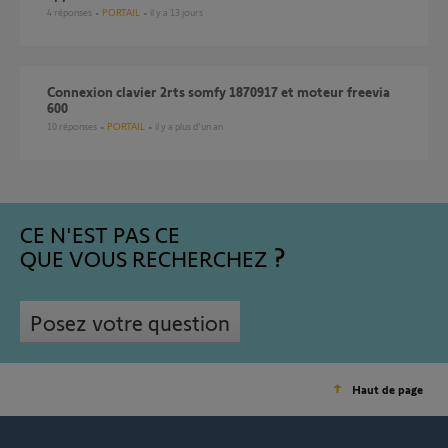
4
réponses
PORTAIL
il y a 13 jours
connexion clavier 2rts somfy 1870917 et moteur freevia
600
10
réponses
PORTAIL
il y a plus d'un an
CE N'EST PAS CE
QUE VOUS RECHERCHEZ
Posez votre question
Haut de page