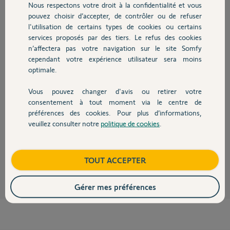
Participer au fil de discussion
Nous respectons votre droit à la confidentialité et vous
Chauffage
pouvez choisir d’accepter, de contrôler ou de refuser
l'utilisation de certains types de cookies ou certains
services proposés par des tiers. Le refus des cookies
Autres produits
Réponses
n’affectera pas votre navigation sur le site Somfy
cependant votre expérience utilisateur sera moins
optimale.
Bonjour,
Vous pouvez changer d'avis ou retirer votre
Ce type de carte ne se commercialise pas.
Devis avec un pro
consentement à tout moment via le centre de
Quel est le défaut de votre accessoire ?
préférences des cookies. Pour plus d’informations,
Il est peut-être sous garantie !
veuillez consulter notre
politique de cookies
.
Contact
Quel est son âge ?
Richy C.
il y a environ un mois
Boutique
TOUT ACCEPTER
Gérer mes préférences