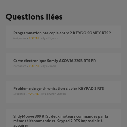
Questions liées
Programmation par copie entre 2 KEYGO SOMFY RTS ?
6
réponses
PORTAIL
il y a 26 jours
Carte électronique Somfy AXOVIA 220B RTS FR
2
réponses
PORTAIL
il y a 2 mois
Problème de synchronisation clavier KEYPAD 2 RTS
1
réponse
PORTAIL
il y a environ un mois
SlidyMoove 300 RTS : deux moteurs commandés par la
même télécommande et Keypad 2 RTS impossible à
appairer