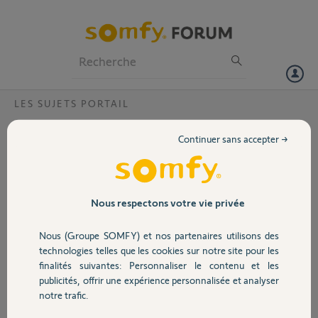
Particuliers
Professionnels
Forum
LES SUJETS PORTAIL
Volet
Pourquoi mon portail automatique
Continuer sans accepter →
s’entrouvre intempestivement ?
Portail
Bonjour,
Pourquoi mon portail automatique s’entrouvre intempestivement ?
Garage
Ça se produit depuis la canicule.
Nous respectons votre vie privée
Températures jusqu'à 40 degrés depuis 1 semaine.
Avez vous déjà constaté ce phénomène ?
Nous (Groupe SOMFY) et nos partenaires utilisons des
Sécurité
L'action sur la télécommande referme le portail sans problème. Mais
technologies telles que les cookies sur notre site pour les
le phénomène se reproduit 2 ou 3 fois par 24 heures.
finalités suivantes: Personnaliser le contenu et les
Qu’en pensez vous ???
publicités, offrir une expérience personnalisée et analyser
Domotique
Cordialement
notre trafic.
Greg