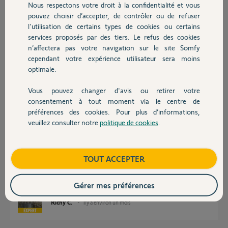
Nous respectons votre droit à la confidentialité et vous
Merci,
Chauffage
pouvez choisir d’accepter, de contrôler ou de refuser
l'utilisation de certains types de cookies ou certains
Jean-Michel G.
services proposés par des tiers. Le refus des cookies
Autres produits
il y a environ un mois
n’affectera pas votre navigation sur le site Somfy
Participer au fil de discussion
cependant votre expérience utilisateur sera moins
optimale.
Vous pouvez changer d'avis ou retirer votre
Réponses
Devis avec un pro
consentement à tout moment via le centre de
préférences des cookies. Pour plus d’informations,
veuillez consulter notre
politique de cookies
.
Contact
Bonjour,
Impossible de répondre !
Mais,... quels sont la marque, le modèle, l'âge de votre équipement ?
Boutique
TOUT ACCEPTER
Quels sont les accessoires de commande et de sécurité qui y sont
connectés ?
Gérer mes préférences
Richy C.
il y a environ un mois