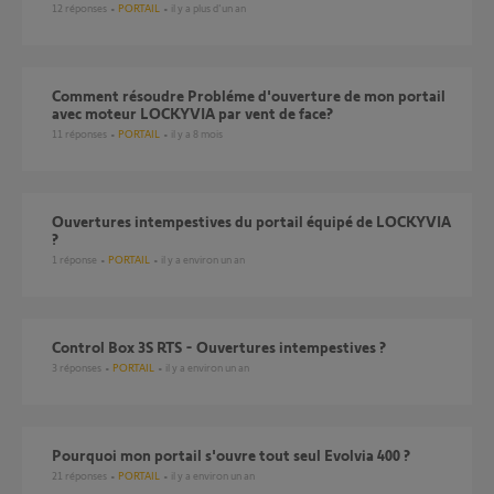
12
réponses
PORTAIL
il y a plus d'un an
Comment résoudre Probléme d'ouverture de mon portail
avec moteur LOCKYVIA par vent de face?
11
réponses
PORTAIL
il y a 8 mois
ouvertures intempestives du portail équipé de LOCKYVIA
?
1
réponse
PORTAIL
il y a environ un an
Control Box 3S RTS - Ouvertures intempestives ?
3
réponses
PORTAIL
il y a environ un an
Pourquoi mon portail s'ouvre tout seul Evolvia 400 ?
21
réponses
PORTAIL
il y a environ un an