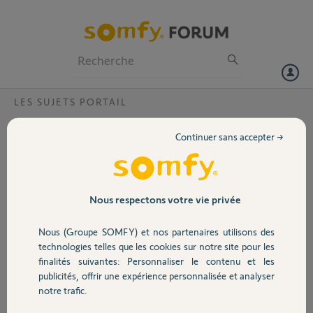
Particuliers
Professionnels
Forum
LES SUJETS PORTAIL
Volet
Bonjour Comment réinitialiser moteur
Continuer sans accepter →
articulé 5057516?
Portail
Bonjour,
Merci,
Garage
Nous respectons votre vie privée
Corinne P.
Nous (Groupe SOMFY) et nos partenaires utilisons des
Sécurité
il y a environ un mois
technologies telles que les cookies sur notre site pour les
Participer au fil de discussion
finalités suivantes: Personnaliser le contenu et les
publicités, offrir une expérience personnalisée et analyser
Domotique
notre trafic.