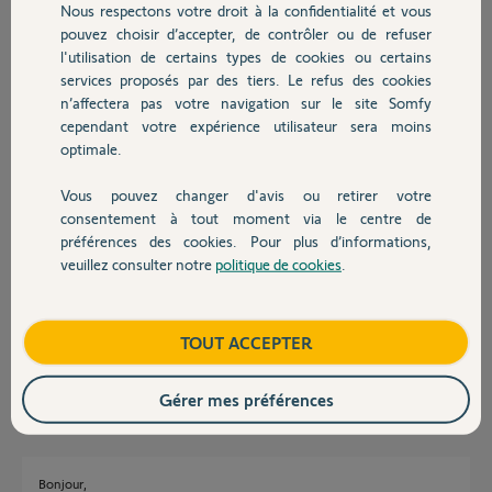
Réponses
Nous respectons votre droit à la confidentialité et vous
Chauffage
pouvez choisir d’accepter, de contrôler ou de refuser
l'utilisation de certains types de cookies ou certains
C'est écrit dans la notice du moteur articulé.
services proposés par des tiers. Le refus des cookies
Autres produits
Si vous voulez plus de détail merci de préciser le moteur et au besoin une
n’affectera pas votre navigation sur le site Somfy
photo.
cependant votre expérience utilisateur sera moins
Notre boule de cristal est en panne :-(
optimale.
Bonne journée
Vous pouvez changer d'avis ou retirer votre
Devis avec un pro
consentement à tout moment via le centre de
Charly
il y a environ un mois
préférences des cookies. Pour plus d’informations,
veuillez consulter notre
politique de cookies
.
Contact
La notice ne correspond pas sinon je ne vous aurais pas sollicité je vous
joint une photo
Boutique
TOUT ACCEPTER
Corinne P.
il y a environ un mois
Gérer mes préférences
Bonjour,