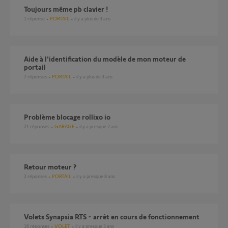
Toujours même pb clavier !
1
réponse
PORTAIL
il y a plus de 3 ans
Aide à l'identification du modèle de mon moteur de
portail
7
réponses
PORTAIL
il y a plus de 3 ans
Problème blocage rollixo io
21
réponses
GARAGE
il y a presque 2 ans
Retour moteur ?
2
réponses
PORTAIL
il y a presque 8 ans
Volets Synapsia RTS - arrêt en cours de fonctionnement
16
réponses
VOLET
il y a presque 3 ans