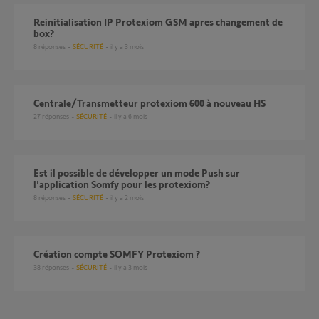
reinitialisation IP Protexiom GSM apres changement de
box?
8
réponses
SÉCURITÉ
il y a 3 mois
Centrale/Transmetteur protexiom 600 à nouveau HS
27
réponses
SÉCURITÉ
il y a 6 mois
Est il possible de développer un mode Push sur
l'application Somfy pour les protexiom?
8
réponses
SÉCURITÉ
il y a 2 mois
création compte SOMFY Protexiom ?
38
réponses
SÉCURITÉ
il y a 3 mois