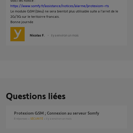
voici les notice :
https://www.somfy.fr/assistance/notices/alarme/protexiom-rts
Le module GSM (bleu) ne sera bientot plus utilisable suite a l'arret de le
2G/3G sur le teritoirre francais.
Bonne journée
Nicolas F.
il y a environ un mois
Questions liées
Protexiom GSM ; Connexion au serveur Somfy
8
réponses
SÉCURITÉ
il y a environ un mois