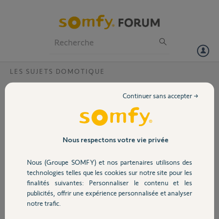
Particuliers
Professionnels
Forum
LES SUJETS DOMOTIQUE
Volet
Je viens d'acheter une maison avec un
Continuer sans accepter →
système somfy Protexiom GSM IP,
Portail
comment associer mon compte dessus
Bonjour,
Garage
Nous respectons votre vie privée
Je viens d'acquérir une maison avec
un système somfy Protexiom GSM
IP et il m'est impossible de me
Nous (Groupe SOMFY) et nos partenaires utilisons des
Sécurité
connecter dessus et de le rajouter à
technologies telles que les cookies sur notre site pour les
l'application somfy protect.
finalités suivantes: Personnaliser le contenu et les
Quelle est la démarche à suivre ?
publicités, offrir une expérience personnalisée et analyser
Domotique
notre trafic.
Merci,