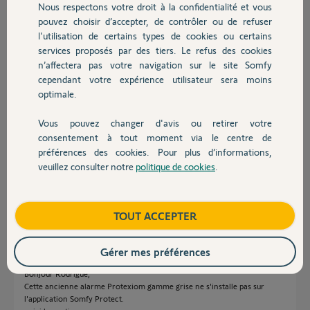
Nous respectons votre droit à la confidentialité et vous
Chauffage
pouvez choisir d’accepter, de contrôler ou de refuser
l'utilisation de certains types de cookies ou certains
services proposés par des tiers. Le refus des cookies
Autres produits
n’affectera pas votre navigation sur le site Somfy
cependant votre expérience utilisateur sera moins
optimale.
Vous pouvez changer d'avis ou retirer votre
Devis avec un pro
consentement à tout moment via le centre de
rodrigue M.
préférences des cookies. Pour plus d’informations,
il y a environ un mois
veuillez consulter notre
politique de cookies
.
Participer au fil de discussion
Contact
Boutique
TOUT ACCEPTER
Réponses
Gérer mes préférences
Bonjour Rodrigue,
Cette ancienne alarme Protexiom gamme grise ne s'installe pas sur
l'application Somfy Protect.